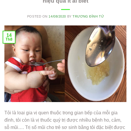
hiệu quả ít ai biết
POSTED ON
14/08/2020
BY
TRƯƠNG ĐÌNH TỨ
14
Th8
Tỏi là loại gia vị quen thuộc trong gian bếp của mỗi gia
đình, tỏi còn là vị thuốc quý trị được nhiều bệnh ho, cảm,
sỗ mũi…. Trị sổ mũi cho trẻ sơ sinh bằng tỏi đặc biệt được