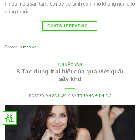
nhiều mẹ quan tâm, bởi trẻ sơ sinh còn nhỏ không nên cho
uống thuốc
CONTINUE READING
→
Posted in
mẹo vặt
TIN ĐẶC SẢN
8 Tác dụng ít ai biết của quả việt quất
sấy khô
POSTED ON
22/11/2019
BY
TRƯƠNG ĐÌNH TỨ
22
Th11