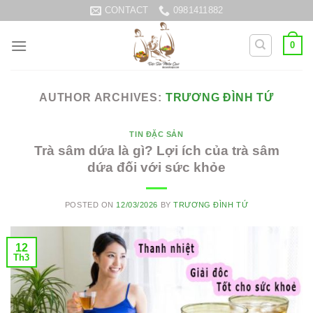
Skip
CONTACT
0981411882
to
content
0
AUTHOR ARCHIVES:
TRƯƠNG ĐÌNH TỨ
TIN ĐẶC SẢN
Trà sâm dứa là gì? Lợi ích của trà sâm
dứa đối với sức khỏe
POSTED ON
12/03/2026
BY
TRƯƠNG ĐÌNH TỨ
12
Th3