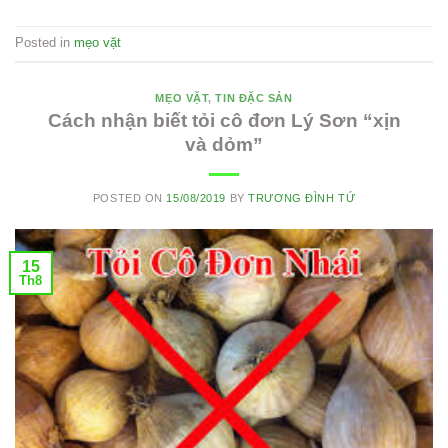
Posted in
mẹo vặt
MẸO VẶT
,
TIN ĐẶC SẢN
Cách nhận biết tỏi cô đơn Lý Sơn “xịn
và dỏm”
POSTED ON
15/08/2019
BY
TRƯƠNG ĐÌNH TỨ
15
Th8