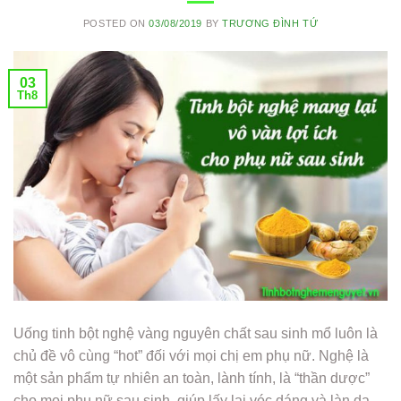
POSTED ON
03/08/2019
BY
TRƯƠNG ĐÌNH TỨ
03
Th8
Uống tinh bột nghệ vàng nguyên chất sau sinh mổ luôn là
chủ đề vô cùng “hot” đối với mọi chị em phụ nữ. Nghệ là
một sản phẩm tự nhiên an toàn, lành tính, là “thần dược”
cho mọi phụ nữ sau sinh, giúp lấy lại vóc dáng và làn da