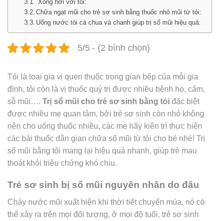
Xông hơi với tỏi:
Chữa ngạt mũi cho trẻ sơ sinh bằng thuốc nhỏ mũi từ tỏi:
Uống nước tỏi cà chua và chanh giúp trị sổ mũi hiệu quả:
5/5 - (2 bình chọn)
Tỏi là loại gia vị quen thuộc trong gian bếp của mỗi gia
đình, tỏi còn là vị thuốc quý trị được nhiều bệnh ho, cảm,
sỗ mũi….
Trị sổ mũi cho trẻ sơ sinh bằng tỏi
đặc biệt
được nhiều mẹ quan tâm, bởi trẻ sơ sinh còn nhỏ không
nên cho uống thuốc nhiều, các mẹ hãy kiên trì thực hiện
các bài thuốc dân gian chữa sổ mũi từ tỏi cho bé nhé! Trị
sổ mũi bằng tỏi mang lại hiệu quả nhanh, giúp trẻ mau
thoát khỏi triệu chứng khó chịu.
Trẻ sơ sinh bị sổ mũi nguyên nhân do đâu
Chảy nước mũi xuất hiện khi thời tiết chuyển mùa, nó có
thể xảy ra trên mọi đối tượng, ở mọi độ tuổi, trẻ sơ sinh