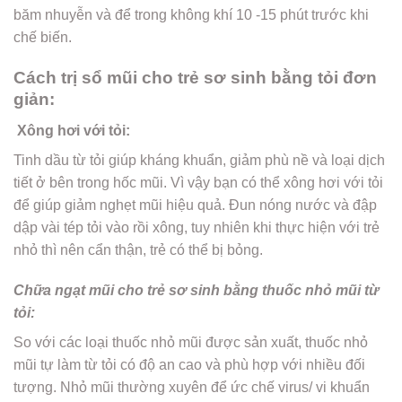
băm nhuyễn và để trong không khí 10 -15 phút trước khi
chế biến.
Cách trị sổ mũi cho trẻ sơ sinh bằng tỏi đơn
giản:
Xông hơi với tỏi:
Tinh dầu từ tỏi giúp kháng khuẩn, giảm phù nề và loại dịch
tiết ở bên trong hốc mũi. Vì vậy bạn có thể xông hơi với tỏi
để giúp giảm nghẹt mũi hiệu quả. Đun nóng nước và đập
dập vài tép tỏi vào rồi xông, tuy nhiên khi thực hiện với trẻ
nhỏ thì nên cẩn thận, trẻ có thể bị bỏng.
Chữa ngạt mũi cho trẻ sơ sinh bằng thuốc nhỏ mũi từ
tỏi:
So với các loại thuốc nhỏ mũi được sản xuất, thuốc nhỏ
mũi tự làm từ tỏi có độ an cao và phù hợp với nhiều đối
tượng. Nhỏ mũi thường xuyên để ức chế virus/ vi khuẩn