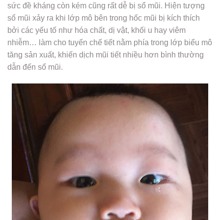
sức đề kháng còn kém cũng rất dễ bị sổ mũi. Hiện tượng
sổ mũi xảy ra khi lớp mô bên trong hốc mũi bị kích thích
bởi các yếu tố như hóa chất, dị vật, khối u hay viêm
nhiễm… làm cho tuyến chế tiết nằm phía trong lớp biểu mô
tăng sản xuất, khiến dịch mũi tiết nhiều hơn bình thường
dẫn đến sổ mũi.