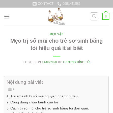
Skip
CONTACT
0981411882
to
content
0
MẸO VẶT
Mẹo trị sổ mũi cho trẻ sơ sinh bằng
tỏi hiệu quả ít ai biết
POSTED ON
14/08/2020
BY
TRƯƠNG ĐÌNH TỨ
Nội dung bài viết
Trẻ sơ sinh bị sổ mũi nguyên nhân do đâu
Công dụng chữa bệnh của tỏi
Cách trị sổ mũi cho trẻ sơ sinh bằng tỏi đơn giản: