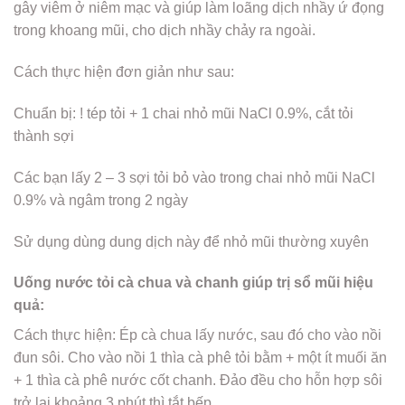
gây viêm ở niêm mạc và giúp làm loãng dịch nhầy ứ đọng
trong khoang mũi, cho dịch nhầy chảy ra ngoài.
Cách thực hiện đơn giản như sau:
Chuẩn bị: ! tép tỏi + 1 chai nhỏ mũi NaCl 0.9%, cắt tỏi
thành sợi
Các bạn lấy 2 – 3 sợi tỏi bỏ vào trong chai nhỏ mũi NaCl
0.9% và ngâm trong 2 ngày
Sử dụng dùng dung dịch này để nhỏ mũi thường xuyên
Uống nước tỏi cà chua và chanh giúp trị sổ mũi hiệu
quả:
Cách thực hiện: Ép cà chua lấy nước, sau đó cho vào nồi
đun sôi. Cho vào nồi 1 thìa cà phê tỏi bằm + một ít muối ăn
+ 1 thìa cà phê nước cốt chanh. Đảo đều cho hỗn hợp sôi
trở lại khoảng 3 phút thì tắt bếp.