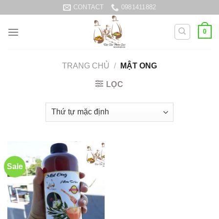
Skip
CONTACT
0981411882
to
content
0
TRANG CHỦ
/
MẬT ONG
LỌC
Sale