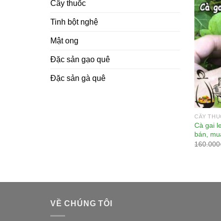
Cây thuốc
Tinh bột nghệ
Mật ong
Đặc sản gạo quê
Đặc sản gà quê
+
CÂY TH
Cà gai l
bán, mu
160.000
VỀ CHÚNG TÔI