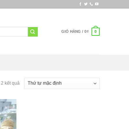
0
GIỎ HÀNG /
0
₫
ả 2 kết quả