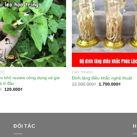
+
UỐC
CÂY THUỐC
eo khô review công dụng và giá
Đinh lăng điêu khắc nghệ thuật
a ở đâu
22.000.000
₫
1.700.000
₫
₫
120.000
₫
ĐỐI TÁC
H