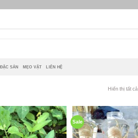
 ĐẶC SẢN
MẸO VẶT
LIÊN HỆ
Hiển thị tất c
Sale