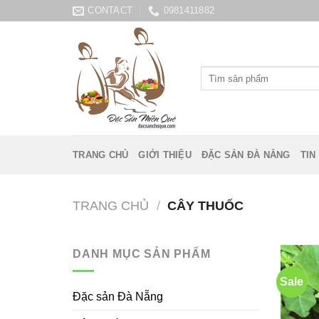
Skip
CONTACT
0981411882
to
content
Tìm
kiếm:
TRANG CHỦ
GIỚI THIỆU
ĐẶC SẢN ĐÀ NẴNG
TIN
TRANG CHỦ
/
CÂY THUỐC
DANH MỤC SẢN PHẨM
Sale
Đặc sản Đà Nẵng