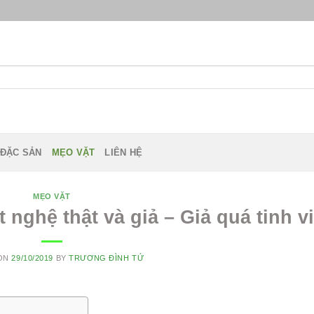
 ĐẶC SẢN
MẸO VẶT
LIÊN HỆ
MẸO VẶT
 nghệ thật và giả – Giả quá tinh vi
 ON
29/10/2019
BY
TRƯƠNG ĐÌNH TỨ