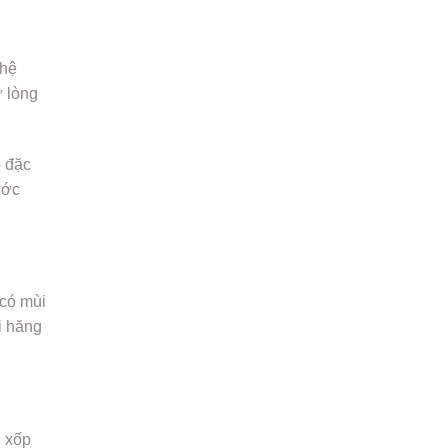
ghệ
ư lòng
o đặc
ước
 có mùi
i hăng
i xốp