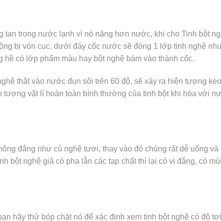
g tan trong nước lạnh vì nó nặng hơn nước, khi cho Tinh bột n
hông bị vón cục, dưới đáy cốc nước sẽ đóng 1 lớp tinh nghệ nh
ông hề có lớp phẩm màu hay bột nghệ bám vào thành cốc.
nghệ thật vào nước đun sôi trên 60 độ, sẽ xảy ra hiện tượng ke
 tượng vật lí hoàn toàn bình thường của tinh bột khi hòa với n
ông đắng như củ nghệ tươi, thay vào đó chúng rất dễ uống và
h bột nghệ giả có pha lẫn các tạp chất thì lại có vị đắng, có mù
 bạn hãy thử bóp chặt nó để xác định xem tinh bột nghệ có độ tơ