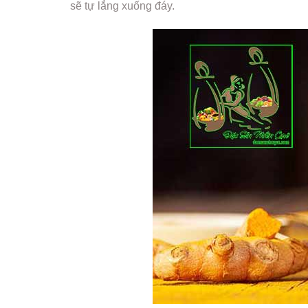
sẽ tự lắng xuống đáy.