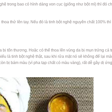
nghệ trong bao có hình dáng von cục (giống như bột mì) thì đó c
.
 thoa thử lên tay. Nếu đó là tinh bột nghệ nguyên chất 100% thì
 bị tổn thương. Hoặc có thể thoa lên vùng da bị mụn trứng cá t
ếu là tinh bột nghệ thật, sau khi rửa mặt nó sẽ không để lại m
còn bị bám màu (vì pha tạp chất có màu vàng), rất dễ gây dị ứn