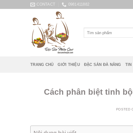
Skip
CONTACT
0981411882
to
content
Tìm
kiếm:
TRANG CHỦ
GIỚI THIỆU
ĐẶC SẢN ĐÀ NẴNG
TIN
Cách phân biệt tinh bột
POSTED
Nội dung bài viết