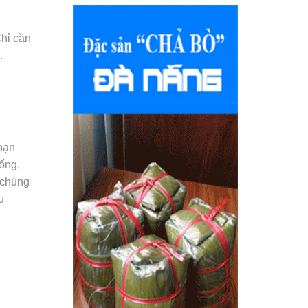
Chỉ cần
.
oạn
uống,
 chúng
u