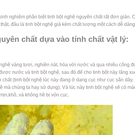
kinh nghiệm phân biệt tinh bột nghệ nguyên chất rất đơn giản. 
 thật, đâu là tinh bột nghệ giả kém chất lượng một cách dễ dàng
uyên chất dựa vào tính chất vật lý:
nghệ vàng tươi, nghiền nát, hòa với nước và qua nhiều công đ
u được nước và tinh bột nghệ, sau đó để cho tinh bột này lắng x
 chất (tinh bột nghệ lúc này đang ở dạng cục như cục sắn dây,
ệ mà chúng ta hay sử dụng). Và lúc này tinh bột nghệ sẽ có mà
mịn,khô, và không hề bị vón cục.