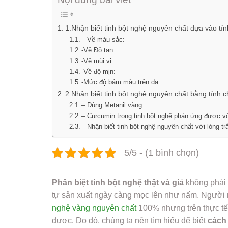
1.Nhận biết tinh bột nghệ nguyên chất dựa vào tính
– Về màu sắc:
-Về Độ tan:
-Về mùi vị:
-Về độ mịn:
-Mức độ bám màu trên da:
2.Nhận biết tinh bột nghệ nguyên chất bằng tính 
– Dùng Metanil vàng:
– Curcumin trong tinh bột nghệ phản ứng được v
– Nhận biết tinh bột nghệ nguyên chất với lòng tr
5/5 - (1 bình chọn)
Phân biệt tinh bột nghệ thật và giả
không phải l
tự sản xuất ngày càng mọc lên như nấm. Người 
nghệ vàng nguyên chất
100% nhưng trên thực tế t
được. Do đó, chúng ta nên tìm hiểu để biết
cách 