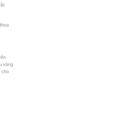
hắc
 thoa
rên
àu vàng
g cho