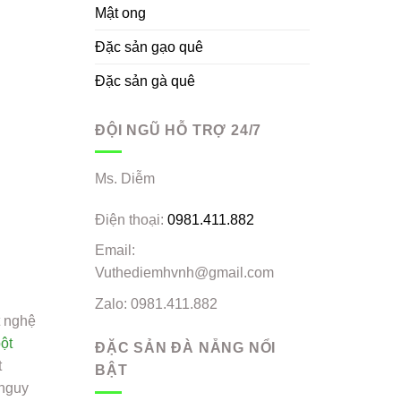
Mật ong
Đặc sản gạo quê
Đặc sản gà quê
ĐỘI NGŨ HỖ TRỢ 24/7
Ms. Diễm
Điện thoại:
0981.411.882
Email:
Vuthediemhvnh@gmail.com
Zalo: 0981.411.882
t nghệ
bột
ĐẶC SẢN ĐÀ NẴNG NỔI
t
BẬT
 nguy