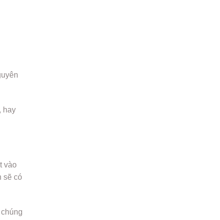
u
nguyên
, hay
t vào
n sẽ có
, chúng