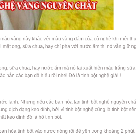
, màu vàng này khác với màu vàng đậm của củ nghệ khi mới th
với mật ong, sữa chua, hay chỉ pha với nước ấm thì nó vẫn giữ 
ong, sữa chua, hay nước ấm mà nó lại xuất hiện màu trắng sữa
c hẳn các bạn đã hiểu rồi nhé! Đó là tinh bột nghệ giả!!!
c lạnh. Nhưng nếu các bạn hòa tan tinh bột nghệ nguyên chấ
g dịch dạng keo dính, bởi vì tinh bột nghệ cũng là tinh bột nê
ất keo dính đó là hồ tinh bột.
bạn hòa tinh bột vào nước nóng rồi để yên trong khoảng 2 phút