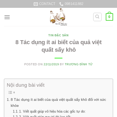
Skip
CONTACT
0981411882
to
content
0
TIN ĐẶC SẢN
8 Tác dụng ít ai biết của quả việt
quất sấy khô
POSTED ON
22/11/2019
BY
TRƯƠNG ĐÌNH TỨ
Nội dung bài viết
8 Tác dụng ít ai biết của quả việt quất sấy khô đối với sức
khỏe
1. Viết quất giúp vô hiệu hóa các gốc tự do:
2. Việt quất giúp guy trì thị lực tốt: