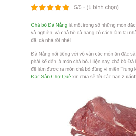
5/5 - (1 bình chọn)
Chả bò Đà Nẵng
là một trong số những món đặc
và nghiền, và chả bò đà nẵng có cách làm tại nh
đãi cả nhà rồi nhé!
Đà Nẵng nổi tiếng với vô vàn các món ăn đặc s
phải kể đến là món chả bò. Hiện nay, chả bò Đà 
để làm được ra món chả bò đúng vị miền Trung k
Đặc Sản Chợ Quê
xin chia sẻ tới các bạn 2
cách