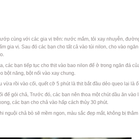
ớp cùng với các gia vị trên: nước mắm, tỏi xay nhuyễn, đường,
m gia vị. Sau đó các bạn cho tất cả vào túi nilon, cho vào ngăn
o.
a, các bạn tiếp tục cho thịt vào bao nilon để ở trong ngăn đá củ
o bột năng, bột nổi vào xay chung.
vừa rồi vào cối, quết cỡ 5 phút là thịt bắt đầu dẻo quẹo lại là ổ
i để gói chả, Trước đó, các bạn nên thoa một chút dầu ăn vào l
 xong, các bạn cho chả vào hấp cách thủy 30 phút.
khi nguội chả bò sẽ mềm ngon, màu sắc đẹp mắt, không bị thâm