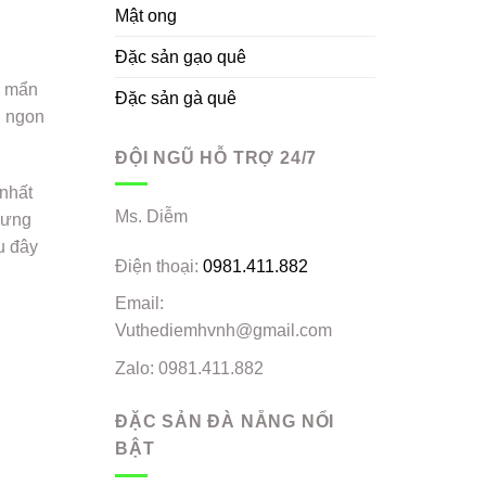
Mật ong
Đặc sản gạo quê
ê mẩn
Đặc sản gà quê
n ngon
ĐỘI NGŨ HỖ TRỢ 24/7
nhất
Ms. Diễm
hưng
u đây
Điện thoại:
0981.411.882
Email:
Vuthediemhvnh@gmail.com
Zalo: 0981.411.882
ĐẶC SẢN ĐÀ NẴNG NỔI
BẬT