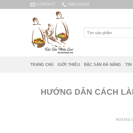
Skip
CONTACT
0981411882
to
content
Tìm
kiếm:
TRANG CHỦ
GIỚI THIỆU
ĐẶC SẢN ĐÀ NẴNG
TIN
HƯỚNG DẪN CÁCH LÀ
POSTED