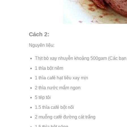
Cách 2:
Nguyên liệu:
Thịt bò xay nhuyễn khoảng 500gam (Các bạn 
1 thìa bột nêm
1 thìa café hạt tiêu xay mịn
2 thìa nước mắm ngon
5 tép tỏi
1.5 thìa café bột nổi
2 muỗng café đường cát trắng
1,5 thìa bột năng