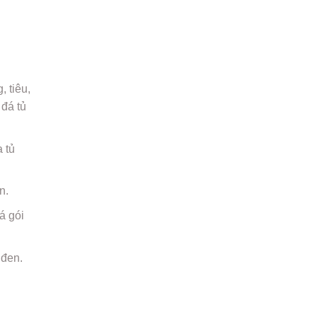
 tiêu,
 đá tủ
a tủ
n.
á gói
 đen.