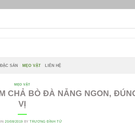
 ĐẶC SẢN
MẸO VẶT
LIÊN HỆ
MẸO VẶT
M CHẢ BÒ ĐÀ NẴNG NGON, ĐÚN
VỊ
 ON
20/08/2019
BY
TRƯƠNG ĐÌNH TỨ