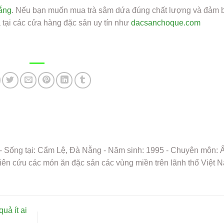
ẵng
. Nếu bạn muốn mua trà sâm dứa đúng chất lượng và đảm 
 tại các cửa hàng đặc sản uy tín như
dacsanchoque.com
 - Sống tại: Cẩm Lệ, Đà Nẵng - Năm sinh: 1995 - Chuyên môn:
iên cứu các món ăn đặc sản các vùng miền trên lãnh thổ Việt 
uả ít ai