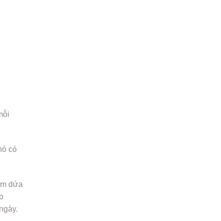
mỗi
nó có
sâm dứa
o
ngày.