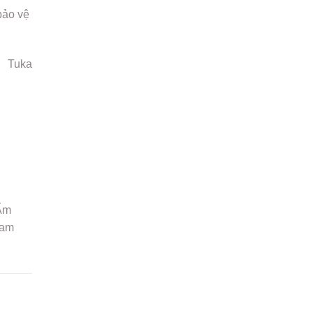
bảo vệ
Tuka
 Ẩm
Nam