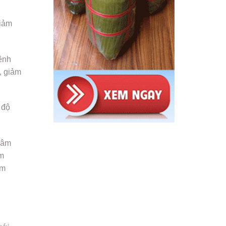
giảm
ệnh
, giảm
 độ
 sâm
ơm
ệm