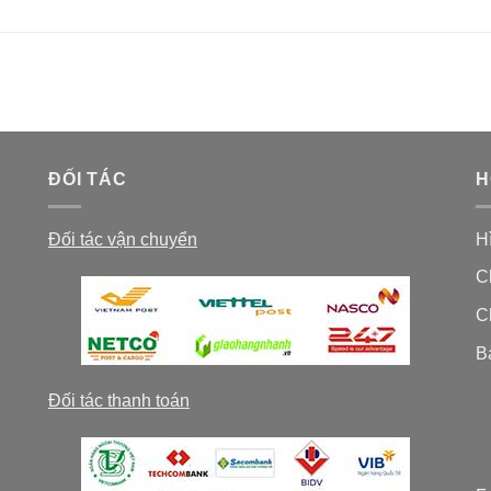
ĐỐI TÁC
H
Đối tác vận chuyển
H
C
C
B
Đối tác thanh toán