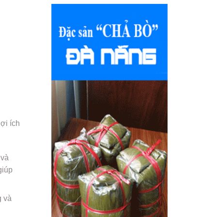
ợi ích
 và
giúp
g và
g