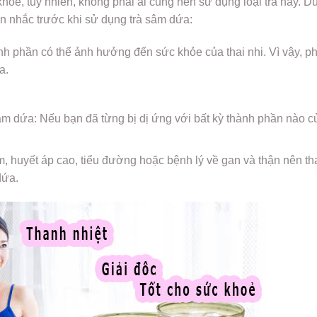
khỏe, tuy nhiên, không phải ai cũng nên sử dụng loại trà này. D
n nhắc trước khi sử dụng trà sâm dứa:
h phần có thể ảnh hưởng đến sức khỏe của thai nhi. Vì vậy, p
a.
âm dứa: Nếu bạn đã từng bị dị ứng với bất kỳ thành phần nào củ
m, huyết áp cao, tiểu đường hoặc bệnh lý về gan và thận nên t
dứa.