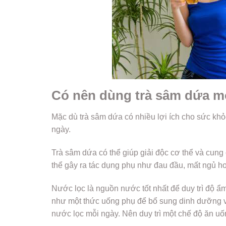
Có nên dùng trà sâm dứa m
Mặc dù trà sâm dứa có nhiều lợi ích cho sức khỏ
ngày.
Trà sâm dứa có thể giúp giải độc cơ thể và cun
thể gây ra tác dụng phụ như đau đầu, mất ngủ ho
Nước lọc là nguồn nước tốt nhất để duy trì độ ẩm
như một thức uống phụ để bổ sung dinh dưỡng v
nước lọc mỗi ngày. Nên duy trì một chế độ ăn u