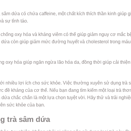
 sâm dứa có chứa caffeine, một chất kích thích thần kinh giúp 
à sự tỉnh táo.
t chống oxy hóa và kháng viêm có thể giúp giảm nguy cơ mắc b
âm dứa còn giúp giảm mức đường huyết và cholesterol trong máu
g oxy hóa giúp ngăn ngừa lão hóa da, đồng thời giúp cải thiện
 với nhiều lợi ích cho sức khỏe. Việc thường xuyên sử dụng trà
c đề kháng của cơ thể. Nếu bạn đang tìm kiếm một loại trà th
m dứa chắc chắn là một lựa chọn tuyệt vời. Hãy thử và trải nghi
rên sức khỏe của bạn.
g trà sâm dứa