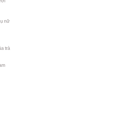
ưới
hụ nữ
a trà
ham