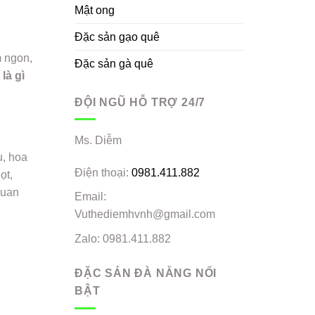
Mật ong
Đặc sản gạo quê
m ngon,
Đặc sản gà quê
là gì
ĐỘI NGŨ HỖ TRỢ 24/7
Ms. Diễm
u, hoa
Điện thoại:
0981.411.882
ọt,
quan
Email:
Vuthediemhvnh@gmail.com
Zalo: 0981.411.882
ĐẶC SẢN ĐÀ NẴNG NỔI
BẬT