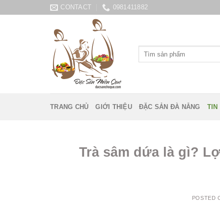
Skip
CONTACT
0981411882
to
content
Tìm
kiếm:
TRANG CHỦ
GIỚI THIỆU
ĐẶC SẢN ĐÀ NẴNG
TIN
Trà sâm dứa là gì? Lợ
POSTED