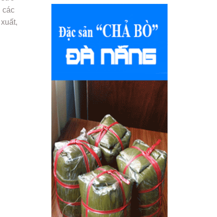
i các
 xuất,