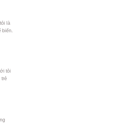
ỏi là
ế biến.
ới tỏi
 trẻ
ọng