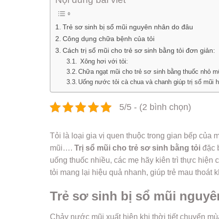
Trẻ sơ sinh bị sổ mũi nguyên nhân do đâu
Công dụng chữa bệnh của tỏi
Cách trị sổ mũi cho trẻ sơ sinh bằng tỏi đơn giản:
Xông hơi với tỏi:
Chữa ngạt mũi cho trẻ sơ sinh bằng thuốc nhỏ mũi
Uống nước tỏi cà chua và chanh giúp trị sổ mũi h
5/5 - (2 bình chọn)
Tỏi là loại gia vị quen thuộc trong gian bếp của m
mũi….
Trị sổ mũi cho trẻ sơ sinh bằng tỏi
đặc b
uống thuốc nhiều, các mẹ hãy kiên trì thực hiện 
tỏi mang lại hiệu quả nhanh, giúp trẻ mau thoát k
Trẻ sơ sinh bị sổ mũi nguy
Chảy nước mũi xuất hiện khi thời tiết chuyển mùa,