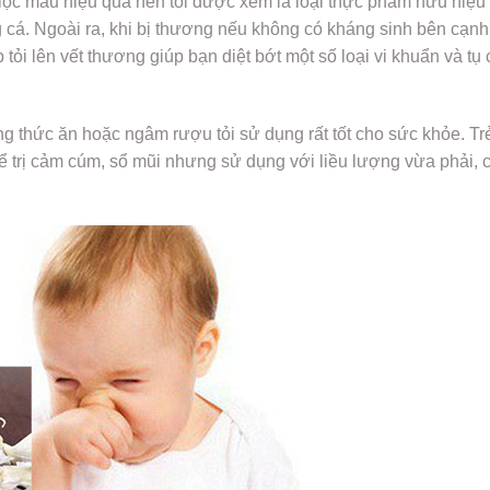
lọc máu hiệu quả nên tỏi được xem là loại thực phẩm hữu hiệu
g cá. Ngoài ra, khi bị thương nếu không có kháng sinh bên cạnh 
 tỏi lên vết thương giúp bạn diệt bớt một số loại vi khuẩn và tụ
ng thức ăn hoặc ngâm rượu tỏi sử dụng rất tốt cho sức khỏe. Tr
để trị cảm cúm, sổ mũi nhưng sử dụng với liều lượng vừa phải, 