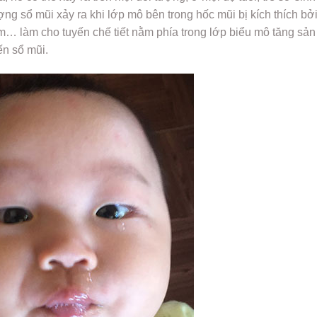
ng sổ mũi xảy ra khi lớp mô bên trong hốc mũi bị kích thích bở
ễm… làm cho tuyến chế tiết nằm phía trong lớp biểu mô tăng sản
ến sổ mũi.