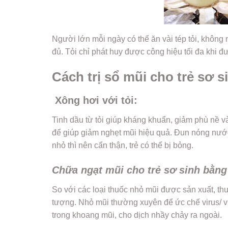
Người lớn mỗi ngày có thể ăn vài tép tỏi, không
đủ. Tỏi chỉ phát huy được công hiệu tối đa khi 
Cách trị sổ mũi cho trẻ sơ s
Xông hơi với tỏi:
Tinh dầu từ tỏi giúp kháng khuẩn, giảm phù nề và 
để giúp giảm nghẹt mũi hiệu quả. Đun nóng nước v
nhỏ thì nên cẩn thận, trẻ có thể bị bỏng.
Chữa ngạt mũi cho trẻ sơ sinh bằng 
So với các loại thuốc nhỏ mũi được sản xuất, thu
tượng. Nhỏ mũi thường xuyên để ức chế virus/ v
trong khoang mũi, cho dịch nhầy chảy ra ngoài.