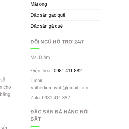
Mật ong
Đặc sản gạo quê
Đặc sản gà quê
ĐỘI NGŨ HỖ TRỢ 24/7
Ms. Diễm
Điện thoại:
0981.411.882
 sỗ
Email:
ên cho
Vuthediemhvnh@gmail.com
i bằng
Zalo: 0981.411.882
ĐẶC SẢN ĐÀ NẴNG NỔI
BẬT
h sức