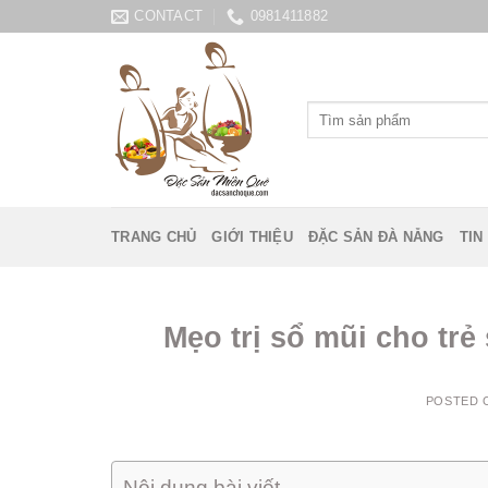
Skip
CONTACT
0981411882
to
content
Tìm
kiếm:
TRANG CHỦ
GIỚI THIỆU
ĐẶC SẢN ĐÀ NẴNG
TIN
Mẹo trị sổ mũi cho trẻ 
POSTED
Nội dung bài viết