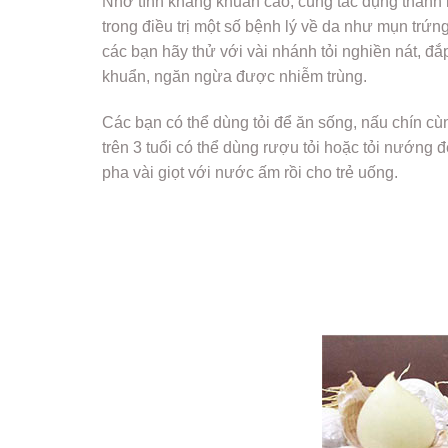
Nhờ tính kháng khuẩn cao, cùng tác dụng thanh 
trong điều trị một số bệnh lý về da như mụn trứn
các bạn hãy thử với vài nhánh tỏi nghiền nát, đắp
khuẩn, ngăn ngừa được nhiễm trùng.
Các bạn có thể dùng tỏi để ăn sống, nấu chín cù
trên 3 tuổi có thể dùng rượu tỏi hoặc tỏi nướng 
pha vài giọt với nước ấm rồi cho trẻ uống.