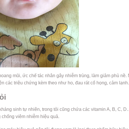
hoang mũi, ức chế tác nhân gây nhiễm trùng, làm giảm phù nề.
iện các triệu chứng kèm theo như ho, đau rát cổ họng, cảm lạn
ỏi
 kháng sinh tự nhiên, trong tỏi cũng chứa các vitamin A, B, C, D
g chống viêm nhiễm hiệu quả.