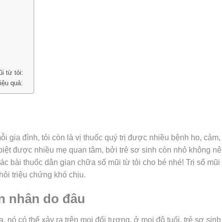
 từ tỏi:
iệu quả:
ỗi gia đình, tỏi còn là vị thuốc quý trị được nhiều bệnh ho, cảm,
iệt được nhiều mẹ quan tâm, bởi trẻ sơ sinh còn nhỏ không n
các bài thuốc dân gian chữa sổ mũi từ tỏi cho bé nhé! Trị sổ mũ
hỏi triệu chứng khó chịu.
ên nhân do đâu
 nó có thể xảy ra trên mọi đối tượng, ở mọi độ tuổi, trẻ sơ sin