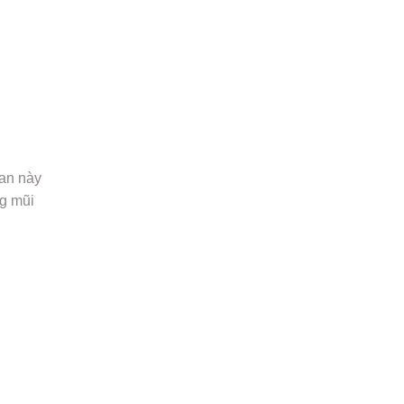
ian này
ng mũi