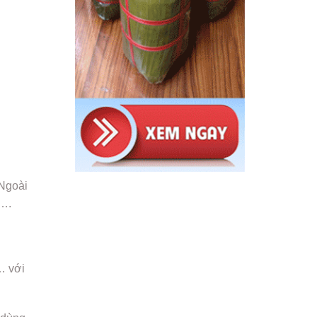
 Ngoài
h….
… với