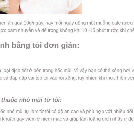
 nên ăn quá 10g/ngày, hay mỗi ngày uống một muỗng cafe rượu t
được băm nhuyễn và để trong không khí 10 -15 phút trước khi ch
inh bằng tỏi đơn giản:
loại dịch tiết ở bên trong hốc mũi. Vì vậy bạn có thể xông hơi v
à đập dập vài tép tỏi vào rồi xông, tuy nhiên khi thực hiện với
thuốc nhỏ mũi từ tỏi:
ốc nhỏ mũi tự làm từ tỏi có độ an cao và phù hợp với nhiều đối
i khuẩn gây viêm ở niêm mạc và giúp làm loãng dịch nhầy ứ đ