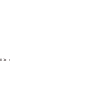
ối ăn +