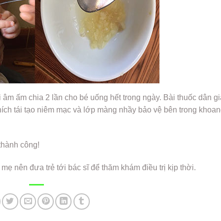
i âm ấm chia 2 lần cho bé uống hết trong ngày. Bài thuốc dân g
h thích tái tạo niêm mạc và lớp màng nhầy bảo vệ bên trong khoa
thành công!
ẹ nên đưa trẻ tới bác sĩ để thăm khám điều trị kịp thời.