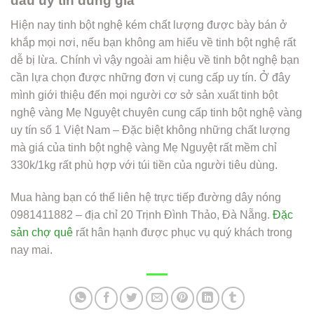
đâu uy tín đúng giá
Hiện nay tinh bột nghệ kém chất lượng được bày bán ở
khắp mọi nơi, nếu bạn không am hiểu về tinh bột nghệ rất
dễ bị lừa. Chính vì vậy ngoài am hiệu về tinh bột nghệ bạn
cần lựa chọn được những đơn vị cung cấp uy tín. Ở đây
mình giới thiệu đến mọi người cơ sở sản xuất tinh bột
nghệ vàng Mẹ Nguyệt chuyên cung cấp tinh bột nghệ vàng
uy tín số 1 Việt Nam – Đặc biệt không những chất lượng
mà giá của tinh bột nghệ vàng Mẹ Nguyệt rất mềm chỉ
330k/1kg rất phù hợp với túi tiền của người tiêu dùng.
Mua hàng bạn có thể liên hệ trực tiếp đường dây nóng
0981411882 – địa chỉ 20 Trịnh Đình Thảo, Đà Nẵng.
Đặc
sản chợ quê
rất hân hạnh được phục vụ quý khách trong
nay mai.