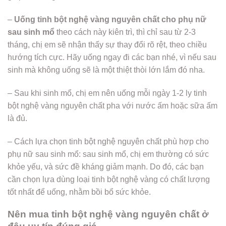
–
Uống tinh bột nghệ vàng nguyên chất cho phụ nữ
sau sinh mổ
theo cách này kiên trì, thì chỉ sau từ 2-3
tháng, chị em sẽ nhận thấy sự thay đổi rõ rệt, theo chiều
hướng tích cực. Hãy uống ngay đi các bạn nhé, vì nếu sau
sinh mà không uống sẽ là một thiệt thòi lớn lắm đó nha.
– Sau khi sinh mổ, chị em nên uống mỗi ngày 1-2 ly tinh
bột nghệ vàng nguyên chất pha với nước ấm hoặc sữa ấm
là đủ.
– Cách lựa chọn tinh bột nghệ nguyên chất phù hợp cho
phụ nữ sau sinh mổ: sau sinh mổ, chị em thường có sức
khỏe yếu, và sức đề kháng giảm mạnh. Do đó, các bạn
cần chọn lựa dùng loại tinh bột nghệ vàng có chất lượng
tốt nhất để uống, nhằm bồi bổ sức khỏe.
Nên mua tinh bột nghệ vàng nguyên chất ở