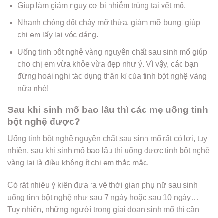
Gíup làm giảm nguy cơ bị nhiễm trùng tại vết mổ.
Nhanh chóng đốt cháy mỡ thừa, giảm mỡ bụng, giúp
chị em lấy lại vóc dáng.
Uống tinh bột nghệ vàng nguyên chất sau sinh mổ giúp
cho chị em vừa khỏe vừa đẹp như ý. Vì vậy, các bạn
đừng hoài nghi tác dụng thần kì của tinh bột nghệ vàng
nữa nhé!
Sau khi sinh mổ bao lâu thì các mẹ uống tinh
bột nghệ được?
Uống tinh bột nghệ nguyên chất sau sinh mổ rất có lợi, tuy
nhiên, sau khi sinh mổ bao lâu thì uống được tinh bột nghệ
vàng lại là điều không ít chị em thắc mắc.
Có rất nhiều ý kiến đưa ra về thời gian phụ nữ sau sinh
uống tinh bột nghệ như sau 7 ngày hoặc sau 10 ngày…
Tuy nhiên, những người trong giai đoạn sinh mổ thì cần