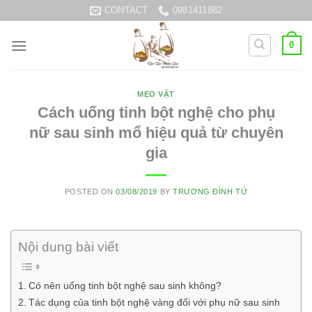
Skip
CONTACT
0981411882
to
content
0
MẸO VẶT
Cách uống tinh bột nghệ cho phụ
nữ sau sinh mổ hiệu quả từ chuyên
gia
POSTED ON
03/08/2019
BY
TRƯƠNG ĐÌNH TỨ
Nội dung bài viết
Có nên uống tinh bột nghệ sau sinh không?
Tác dụng của tinh bột nghệ vàng đối với phụ nữ sau sinh