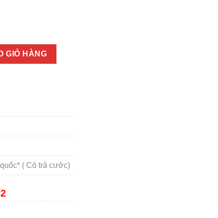
n không thử tiếc một đời số lượng
O GIỎ HÀNG
quốc* ( Có trả cước)
82