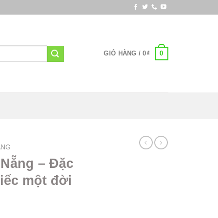
0
GIỎ HÀNG /
0
₫
ẴNG
 Nẵng – Đặc
iếc một đời