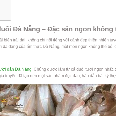
uối Đà Nẵng – Đặc sản ngon không 
 biển trải dài, không chỉ nổi tiếng với cảnh đẹp thiên nhiên t
ới đa dạng của ẩm thực Đà Nẵng, một món ngon không thể bỏ lỡ
gười dân Đà Nẵng
. Chúng được làm từ cá đuối tươi ngon nhất,
t gia truyền đã tạo nên một sản phẩm độc đáo, hấp dẫn bất kỳ th