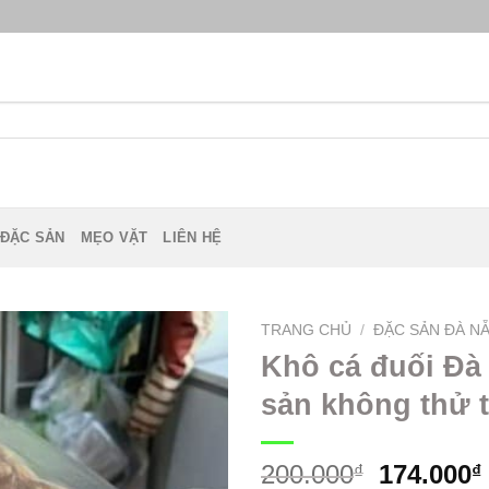
 ĐẶC SẢN
MẸO VẶT
LIÊN HỆ
TRANG CHỦ
/
ĐẶC SẢN ĐÀ N
Khô cá đuối Đà
sản không thử t
200.000
174.000
₫
₫