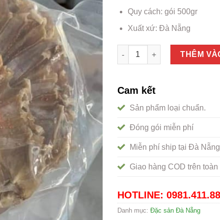
Quy cách: gói 500gr
Xuất xứ: Đà Nẵng
Khô cá đuối Đà Nẵng - Đặc sả
THÊM VÀ
Cam kết
Sản phẩm loại chuẩn.
Đóng gói miễn phí
Miễn phí ship tại Đà Nẵng
Giao hàng COD trên toàn 
HOTLINE: 0981.411.8
Danh mục:
Đặc sản Đà Nẵng