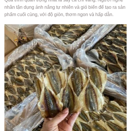
nhân tận dụng ánh nắng tự nhiên và gió biển để tạo ra sản
phẩm cuối cùng, với độ giòn, thơm ngon và hấp dẫn.