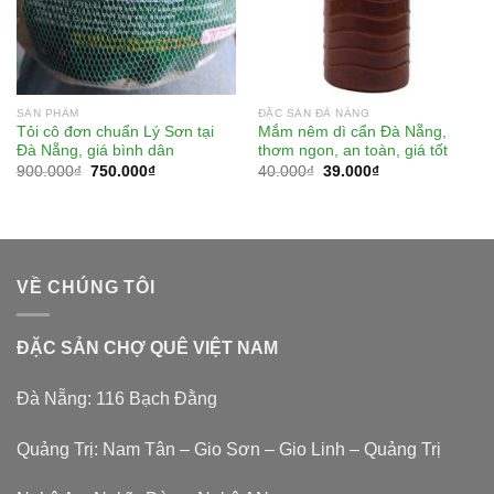
SẢN PHẨM
ĐẶC SẢN ĐÀ NẴNG
Tỏi cô đơn chuẩn Lý Sơn tại
Mắm nêm dì cẩn Đà Nẵng,
Đà Nẵng, giá bình dân
thơm ngon, an toàn, giá tốt
900.000
₫
750.000
₫
40.000
₫
39.000
₫
VỀ CHÚNG TÔI
ĐẶC SẢN CHỢ QUÊ VIỆT NAM
Đà Nẵng: 116 Bạch Đằng
Quảng Trị: Nam Tân – Gio Sơn – Gio Linh – Quảng Trị