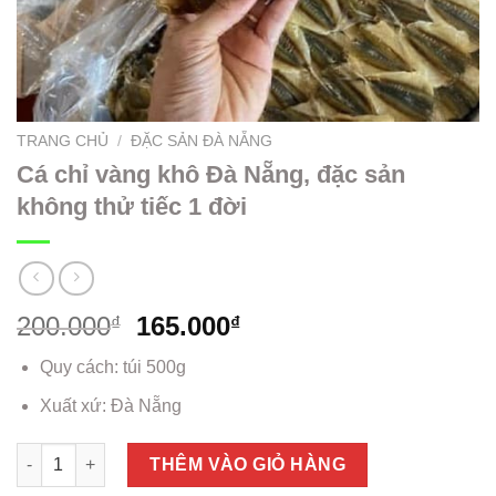
TRANG CHỦ
/
ĐẶC SẢN ĐÀ NẴNG
Cá chỉ vàng khô Đà Nẵng, đặc sản
không thử tiếc 1 đời
200.000
165.000
₫
₫
Quy cách: túi 500g
Xuất xứ: Đà Nẵng
Cá chỉ vàng khô Đà Nẵng, đặc sản không thử tiếc 1 đời số lượ
THÊM VÀO GIỎ HÀNG