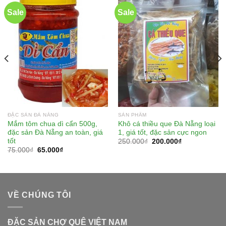
Sale
Sale
ĐẶC SẢN ĐÀ NẴNG
SẢN PHẨM
Mắm tôm chua dì cẩn 500g,
Khô cá thiều que Đà Nẵng loại
đặc sản Đà Nẵng an toàn, giá
1, giá tốt, đặc sản cực ngon
tốt
250.000
₫
200.000
₫
75.000
₫
65.000
₫
VỀ CHÚNG TÔI
ĐẶC SẢN CHỢ QUÊ VIỆT NAM