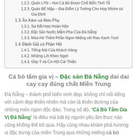
Quán LYN – Nơi Cá Bò Được Chế Biến Tinh Tế
Quán BÉ Mập – Địa Điểm Lý Tưởng Cho Họp Nhóm và
Gia Đình
Ăn Kèm và Món Phụ
Sự Kết Hợp Hoàn Hảo
Đặc Sản Nước Mắm Pha Của Đà Nẵng
Mùa Hè Thêm Phần Ngon Miệng với Rau Xanh Tươi
Đánh Giá và Phản Hồi
Tiếng Nói Của Khách Hàng
Những Lời Khen Ngợi
Góp Ý và Cơ Hội Cải Thiện
Cá bò tẩm gia vị –
Đặc sản Đà Nẵng
dai dai
cay cay đúng chất Miền Trung
Đà Nẵng – thành phố biển xinh đẹp, không chỉ nổi tiếng
với cảnh đẹp thiên nhiên mà còn là thiên đường của
những món ngon độc đáo. Trong số đó, “
Cá Bò Tẩm Gia
Vị Đà Nẵng
” là điều mà bất kỳ người yêu ẩm thực nào
cũng không thể bỏ qua. Hãy cùng nhau khám phá hương
vị đặc trưng của miền Trung qua những miếng
cá bò