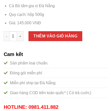
Cà Bò tẩm gia vị Đà Nẵng
Quy cạch: hộp 500g
Giá: 145.000 VNĐ
Cá bò tẩm gia vị Đà Nẵng, đặc sản không thử tiếc cả đời số lư
THÊM VÀO GIỎ HÀNG
Cam kết
Sản phẩm loại chuẩn.
Đóng gói miễn phí
Miễn phí ship tại Đà Nẵng
Giao hàng COD trên toàn quốc* ( Có trả cước)
HOTLINE: 0981.411.882