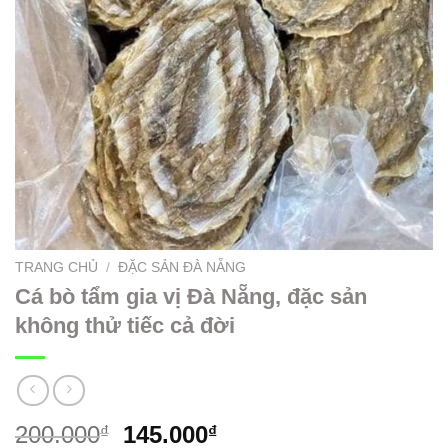
TRANG CHỦ
/
ĐẶC SẢN ĐÀ NẴNG
Cá bò tẩm gia vị Đà Nẵng, đặc sản
không thử tiếc cả đời
200.000
145.000
₫
₫