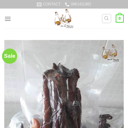
Skip
CONTACT
0981411882
to
content
0
Sale