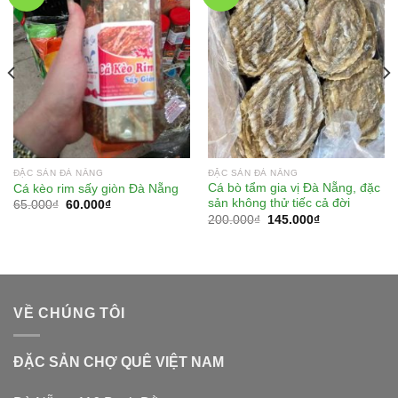
ĐẶC SẢN ĐÀ NẴNG
ĐẶC SẢN ĐÀ NẴNG
Cá bò tẩm gia vị Đà Nẵng, đặc
Cá kèo rim sấy giòn Đà Nẵng
sản không thử tiếc cả đời
65.000
₫
60.000
₫
200.000
₫
145.000
₫
VỀ CHÚNG TÔI
ĐẶC SẢN CHỢ QUÊ VIỆT NAM