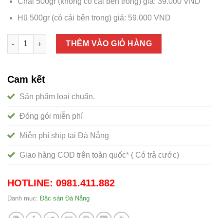
Chai 500gr (không có cái bên trong) giá: 39.000 VND
Hũ 500gr (có cái bên trong) giá: 59.000 VND
Mắm nêm dì cẩn Đà Nẵng, thơm ngon, an toàn, giá tốt số lượn
THÊM VÀO GIỎ HÀNG
Cam kết
Sản phẩm loại chuẩn.
Đóng gói miễn phí
Miễn phí ship tại Đà Nẵng
Giao hàng COD trên toàn quốc* ( Có trả cước)
HOTLINE: 0981.411.882
Danh mục:
Đặc sản Đà Nẵng