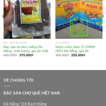
ĐẶC SẢN ĐÀ NẴNG
SẢN PHẨM
Đặc sản bò khô miếng Đà
Nước mắm Nam Ô CHÍNH
Nẵng, chất lượng, giá tốt nhất
HIỆU Đà Nẵng, giá tốt
400.000
₫
375.000
₫
350.000
₫
255.000
₫
VỀ CHÚNG TÔI
ĐẶC SẢN CHỢ QUÊ VIỆT NAM
Đà Nẵng: 116 Bạch Đằng