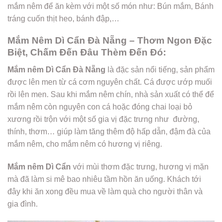
mắm nêm để ăn kèm với một số món như: Bún mắm, Bánh
tráng cuốn thịt heo, bánh đập,…
Mắm Nêm Dì Cẩn Đà Nẵng – Thơm Ngon Đặc
Biệt, Chấm Đến Đâu Thèm Đến Đó:
Mắm nêm Dì Cẩn Đà Nẵng
là đặc sản nổi tiếng, sản phẩm
được lên men từ cá cơm nguyên chất. Cá được ướp muối
rồi lên men. Sau khi mắm nêm chín, nhà sản xuất có thể để
mắm nêm còn nguyên con cá hoặc đóng chai loại bỏ
xương rồi trộn với một số gia vị đặc trưng như đường,
thính, thơm… giúp làm tăng thêm độ hấp dẫn, đậm đà của
mắm nêm, cho mắm nêm có hương vị riêng.
Mắm nêm Dì Cẩn
với mùi thơm đặc trưng, hương vị mặn
mà đã làm si mê bao nhiêu tầm hồn ăn uống. Khách tới
đây khi ăn xong đều mua về làm quà cho người thân và
gia đình.