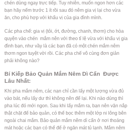
chén dùng ngay trực tiếp. Tuy nhiên, muốn ngon hơn các
bạn hãy nếm trước 1 ít rồi sau đó nêm gia vị lại cho vừa
ăn, cho phù hợp với khẩu vị của gia đình mình.
Các pha chế: gia vị (tỏi, ớt, đường, chanh, thơm) cho hòa
quyện vào chén mắm nên với theo tỉ lệ vừa với khẩu vị gia
đình bạn, như vầy là các bạn đã có một chén mắm nêm
thơm ngon tuyệt vời rồi. Các pha chế vô cùng đơn giản
phải không nào?
Bí Kiếp Bảo Quản Mắm Nêm Dì Cẩn Được
Lâu Nhất:
Khi pha mắm nêm, các nạn chỉ cần lấy một lượng vừa đủ
vào bát, nếu lấy dư thì không nên để lại. Khi nào dùng thì
pha lúc đó mới ngon. Sau khi lấy mắm ra, bạn nên vặn nắp
thật chặt để bảo quản, có thể bọc thêm một lớp ni lông bên
ngoài chai mắm. Bảo quản mắm nêm dì cẩn ở nơi thoáng
mát hoặc các bạn có thể để ở ngăn mát tủ lạnh. Mắm nêm