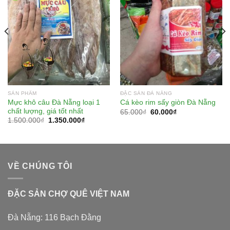
SẢN PHẨM
ĐẶC SẢN ĐÀ NẴNG
Mực khô câu Đà Nẵng loại 1
Cá kèo rim sấy giòn Đà Nẵng
chất lượng, giá tốt nhất
65.000
₫
60.000
₫
1.500.000
₫
1.350.000
₫
VỀ CHÚNG TÔI
ĐẶC SẢN CHỢ QUÊ VIỆT NAM
Đà Nẵng: 116 Bạch Đằng