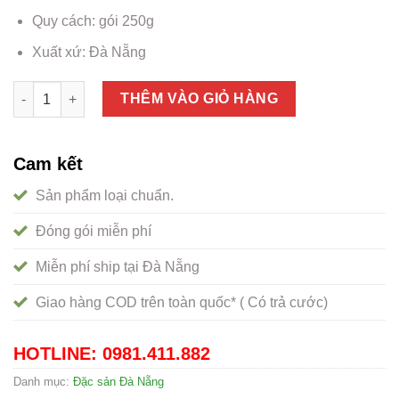
Quy cách: gói 250g
Xuất xứ: Đà Nẵng
Khô bò sợi lá chanh Đà Nẵng, đặc sản không thử tiếc 1 đời số
THÊM VÀO GIỎ HÀNG
Cam kết
Sản phẩm loại chuẩn.
Đóng gói miễn phí
Miễn phí ship tại Đà Nẵng
Giao hàng COD trên toàn quốc* ( Có trả cước)
HOTLINE: 0981.411.882
Danh mục:
Đặc sản Đà Nẵng