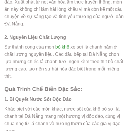
đáo. Xuất phát từ nét văn hóa ẩm thực truyền thống, món
ăn này không chỉ làm hài lòng khẩu vị mà còn kể một câu
chuyện về sự sáng tạo và tình yêu thương của người dân
Đà Nẵng.
2. Nguyên Liệu Chất Lượng
Sự thành công của món
bò khô
xé sợi lá chanh nằm ở
chất lượng nguyên liệu. Các đầu bếp tại Đà Nẵng chọn
lựa những chiếc lá chanh tươi ngon kèm theo thịt bò chất
lượng cao, tạo nên sự hài hòa đặc biệt trong mỗi miếng
thịt.
Quá Trình Chế Biến Đặc Sắc:
1. Bí Quyết Nước Sốt Độc Đáo
Khác biệt với các món khác, nước sốt của khô bò sợi lá
chanh tại Đà Nẵng mang một hương vị độc đáo, cùng vị
chua nhẹ từ lá chanh và hương thơm của các gia vị đặc
trưng.