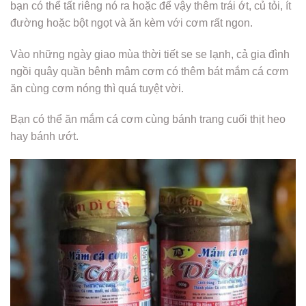
bạn có thể tất riêng nó ra hoặc để vậy thêm trái ớt, củ tỏi, ít
đường hoặc bột ngọt và ăn kèm với cơm rất ngon.
Vào những ngày giao mùa thời tiết se se lạnh, cả gia đình
ngồi quây quần bênh mâm cơm có thêm bát mắm cá cơm
ăn cùng cơm nóng thì quá tuyệt vời.
Bạn có thể ăn mắm cá cơm cùng bánh trang cuối thịt heo
hay bánh ướt.