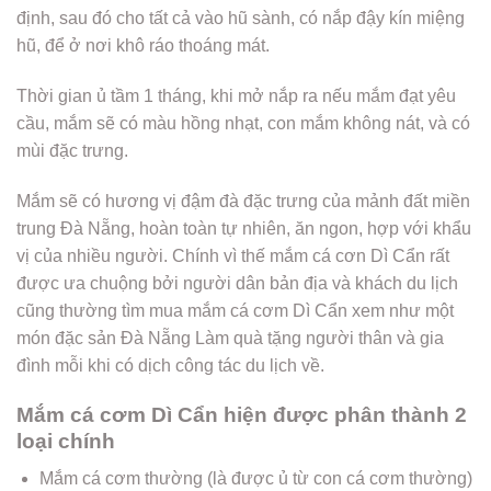
định, sau đó cho tất cả vào hũ sành, có nắp đậy kín miệng
hũ, để ở nơi khô ráo thoáng mát.
Thời gian ủ tầm 1 tháng, khi mở nắp ra nếu mắm đạt yêu
cầu, mắm sẽ có màu hồng nhạt, con mắm không nát, và có
mùi đặc trưng.
Mắm sẽ có hương vị đậm đà đặc trưng của mảnh đất miền
trung Đà Nẵng, hoàn toàn tự nhiên, ăn ngon, hợp với khẩu
vị của nhiều người. Chính vì thế mắm cá cơn Dì Cẩn rất
được ưa chuộng bởi người dân bản địa và khách du lịch
cũng thường tìm mua mắm cá cơm Dì Cẩn xem như một
món đặc sản Đà Nẵng Làm quà tặng người thân và gia
đình mỗi khi có dịch công tác du lịch về.
Mắm cá cơm Dì Cẩn hiện được phân thành 2
loại chính
Mắm cá cơm thường (là được ủ từ con cá cơm thường)