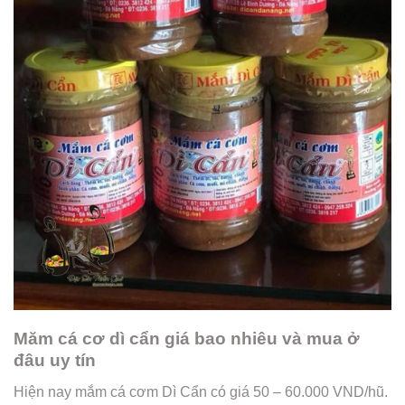
Măm cá cơ dì cẩn giá bao nhiêu và mua ở
đâu uy tín
Hiện nay mắm cá cơm Dì Cẩn có giá 50 – 60.000 VND/hũ.