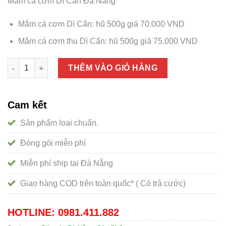
Mắm cá cơm Dì Cẩn Đà Nẵng
Mắm cá cơm Dì Cẩn: hũ 500g giá 70.000 VND
Mắm cá cơm thu Dì Cẩn: hũ 500g giá 75.000 VND
Mắm cá cơm Dì Cẩn Đà Nẵng, thơm ngon, giá tốt số lượng
THÊM VÀO GIỎ HÀNG
Cam kết
Sản phẩm loại chuẩn.
Đóng gói miễn phí
Miễn phí ship tại Đà Nẵng
Giao hàng COD trên toàn quốc* ( Có trả cước)
HOTLINE: 0981.411.882