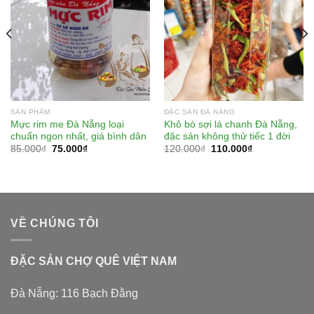
SẢN PHẨM
ĐẶC SẢN ĐÀ NẴNG
Mực rim me Đà Nẵng loại
Khô bò sợi lá chanh Đà Nẵng,
chuẩn ngon nhất, giá bình dân
đặc sản không thử tiếc 1 đời
85.000
₫
75.000
₫
120.000
₫
110.000
₫
VỀ CHÚNG TÔI
ĐẶC SẢN CHỢ QUÊ VIỆT NAM
Đà Nẵng: 116 Bạch Đằng