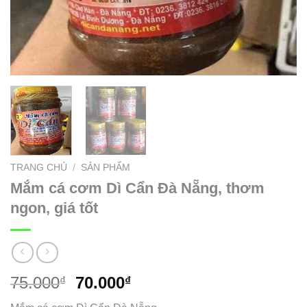
TRANG CHỦ
/
SẢN PHẨM
Mắm cá cơm Dì Cẩn Đà Nẵng, thơm
ngon, giá tốt
75.000
70.000
₫
₫