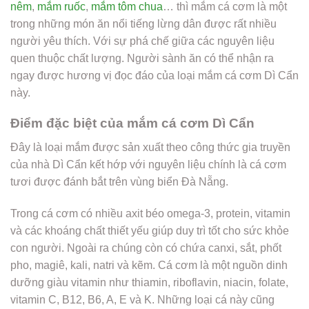
nêm
,
mắm ruốc
,
mắm tôm chua
… thì mắm cá cơm là một
trong những món ăn nổi tiếng lừng dân được rất nhiều
người yêu thích. Với sự phá chế giữa các nguyên liệu
quen thuộc chất lượng. Người sành ăn có thể nhận ra
ngay được hương vị đọc đáo của loại mắm cá cơm Dì Cẩn
này.
Điểm đặc biệt của mắm cá cơm Dì Cẩn
Đây là loại mắm được sản xuất theo công thức gia truyền
của nhà Dì Cẩn kết hớp với nguyên liệu chính là cá cơm
tươi được đánh bắt trên vùng biển Đà Nẵng.
Trong cá cơm có nhiều axit béo omega-3, protein, vitamin
và các khoáng chất thiết yếu giúp duy trì tốt cho sức khỏe
con người. Ngoài ra chúng còn có chứa canxi, sắt, phốt
pho, magiê, kali, natri và kẽm. Cá cơm là một nguồn dinh
dưỡng giàu vitamin như thiamin, riboflavin, niacin, folate,
vitamin C, B12, B6, A, E và K. Những loại cá này cũng