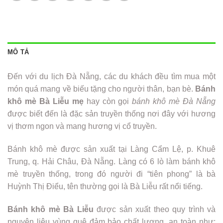
MÔ TẢ
Đến với du lịch Đà Nẵng, các du khách đều tìm mua một
món quá mang về biếu tặng cho người thân, bạn bè.
Bánh
khô mè Bà Liễu mẹ
hay còn gọi
bánh khô mè Đà Nẵng
được biết đến là đặc sản truyền thống nơi đây với hương
vị thơm ngon và mang hương vị cổ truyền.
Bánh khô mè được sản xuất tại Làng Cẩm Lệ, p. Khuê
Trung, q. Hải Châu, Đà Nẵng. Làng có 6 lò làm bánh khô
mè truyền thống, trong đó người đi “tiên phong” là bà
Huỳnh Thị Điểu, tên thường gọi là Bà Liễu rất nổi tiếng.
Bánh khô mè Bà Liễu
được sản xuất theo quy trình và
nguyên liệu vùng quê đảm bảo chất lượng, an toàn như: