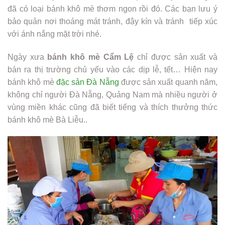
đã có loại bánh khô mè thơm ngon rồi đó. Các bạn lưu ý
bảo quản nơi thoáng mát tránh, đậy kín và tránh tiếp xúc
với ánh nắng mặt trời nhé.
Ngày xưa
bánh khô mè Cẩm Lệ
chỉ được sản xuất và
bán ra thị trường chủ yếu vào các dịp lễ, tết… Hiện nay
bánh khô mè
đặc sản Đà Nẵng
được sản xuất quanh năm,
không chỉ người Đà Nẵng, Quảng Nam mà nhiều người ở
vùng miền khác cũng đã biết tiếng và thích thưởng thức
bánh khô mè Bà Liễu..