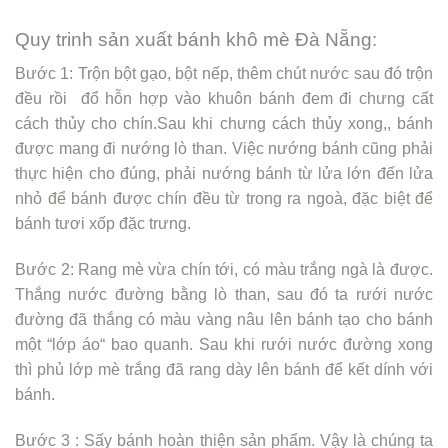
Quy trinh sản xuất bánh khô mè Đà Nẵng:
Bước 1: Trộn bột gạo, bột nếp, thêm chút nước sau đó trộn
đều rồi đổ hỗn hợp vào khuôn bánh đem đi chưng cất
cách thủy cho chín.Sau khi chưng cách thủy xong,, bánh
được mang đi nướng lò than. Việc nướng bánh cũng phải
thực hiện cho đúng, phải nướng bánh từ lửa lớn đến lửa
nhỏ để bánh được chín đều từ trong ra ngoà, đặc biệt để
bánh tươi xốp đặc trưng.
Bước 2: Rang mè vừa chín tới, có màu trắng ngà là được.
Thắng nước đường bằng lò than, sau đó ta rưới nước
đường đã thắng có màu vàng nâu lên bánh tạo cho bánh
một “lớp áo“ bao quanh. Sau khi rưới nước đường xong
thì phủ lớp mè trắng đã rang dày lên bánh để kết dính với
bánh.
Bước 3 : Sấy bánh hoàn thiện sản phẩm. Vậy là chúng ta