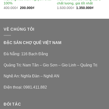
100%
chất lượng, giá tốt nhất
400.000
₫
200.000
₫
1.500.000
₫
1.350.000
₫
VỀ CHÚNG TÔI
ĐẶC SẢN CHỢ QUÊ VIỆT NAM
Đà Nẵng: 116 Bạch Đằng
Quảng Trị: Nam Tân – Gio Sơn – Gio Linh – Quảng Trị
Nghệ An: Nghĩa Đàn – Nghệ AN
Điện thoại:
0981.411.882
ĐỐI TÁC