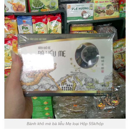
Bánh khô mè bà liễu Mẹ loại Hộp 55k/hộp