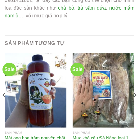
0981411882, tại đây các bạn cũng có thể chọn cho mình
lọa đặc sản khác như
chả bò
,
trà sâm dứa
,
nước mắm
nam ô
…. với mức giá hợp lý.
SẢN PHẨM TƯƠNG TỰ
Sale
Sale
SẢN PHẨM
SẢN PHẨM
Mật ong hoa tràm nguyên chất
Mực khô câu Đà Nẵng loại 1