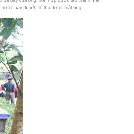
ra từ dạ dày của ong, hỗn hợp được tạo thành mặt
 nước bay đi hết, thì thu được mật ong.