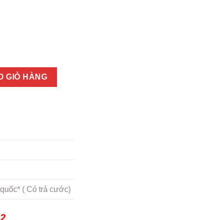
t 100% số lượng
O GIỎ HÀNG
quốc* ( Có trả cước)
82