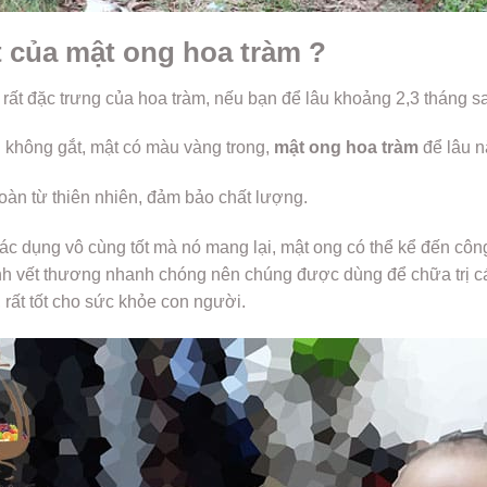
t của mật ong hoa tràm ?
rất đặc trưng của hoa tràm, nếu bạn để lâu khoảng 2,3 tháng sa
nh không gắt, mật có màu vàng trong,
mật ong hoa tràm
để lâu 
oàn từ thiên nhiên, đảm bảo chất lượng.
tác dụng vô cùng tốt mà nó mang lại, mật ong có thể kể đến cô
 lành vết thương nhanh chóng nên chúng được dùng để chữa trị cá
rất tốt cho sức khỏe con người.