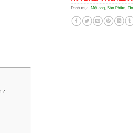
Danh mục:
Mật ong
,
Sản Phẩm
,
Ti
m ?