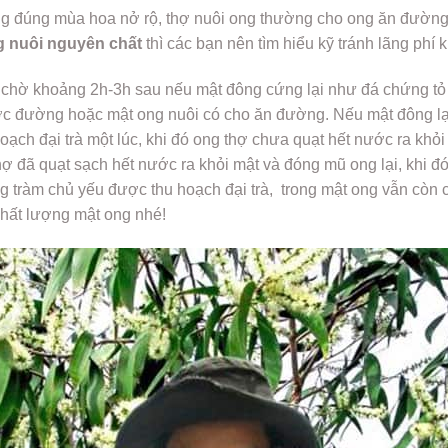
ông đúng mùa hoa nở rộ, thợ nuôi ong thường cho ong ăn đường
g nuôi nguyên chất
thì các bạn nên tìm hiểu kỹ tránh lãng ph
h, chờ khoảng 2h-3h sau nếu mật đông cứng lại như đá chứng 
ớc đường hoặc mật ong nuôi có cho ăn đường. Nếu mật đông l
oạch đại trà một lúc, khi đó ong thợ chưa quạt hết nước ra khỏ
 đã quạt sạch hết nước ra khỏi mật và đóng mũ ong lại, khi đó 
ng tràm chủ yếu được thu hoạch đại trà, trong mật ong vẫn cò
chất lượng mật ong nhé!