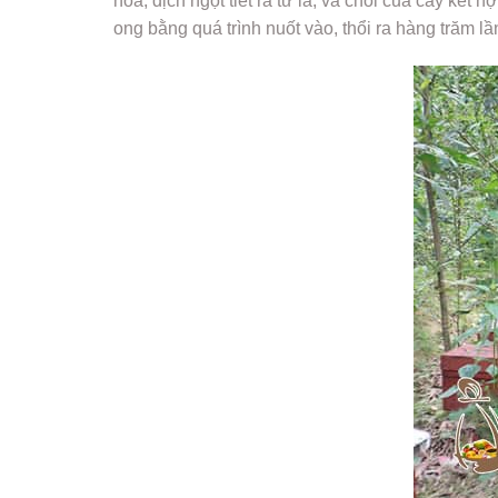
hoa, dịch ngọt tiết ra từ lá, và chồi của cây kết
ong bằng quá trình nuốt vào, thổi ra hàng trăm l