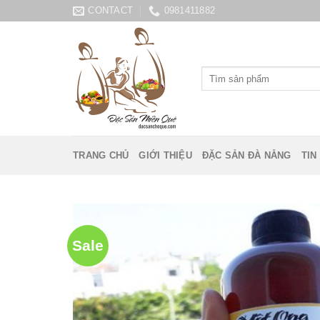
Skip
CONTACT
0981411882
to
content
Tìm
kiếm:
TRANG CHỦ
GIỚI THIỆU
ĐẶC SẢN ĐÀ NẴNG
TIN
Sale