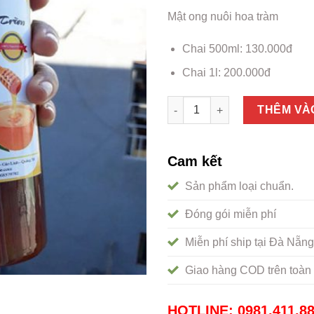
Mật ong nuôi hoa tràm
Chai 500ml: 130.000đ
Chai 1l: 200.000đ
Mật ong hoa tràm nguyên chấ
THÊM VÀ
Cam kết
Sản phẩm loại chuẩn.
Đóng gói miễn phí
Miễn phí ship tại Đà Nẵng
Giao hàng COD trên toàn 
HOTLINE: 0981.411.8