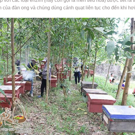
 hợp với các loại enzim (hay còn gọi là men tiêu hóa) được tiết 
ần của đàn ong và chúng dùng cánh quạt liên tục cho đến khi hơi