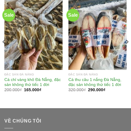
Sale
Sale
ĐẶC SẢN ĐÀ NẴNG
ĐẶC SẢN ĐÀ NẴNG
Cá chỉ vàng khô Đà Nẵng, đặc
Cá thu câu 1 nắng Đà Nẵng,
sản không thử tiếc 1 đời
đặc sản không thử tiếc 1 đời
200.000
₫
165.000
₫
320.000
₫
290.000
₫
VỀ CHÚNG TÔI