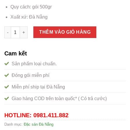
Quy cách: gói 500gr
Xuất xứ: Đà Nẵng
Khô cá đuối Đà Nẵng - Đặc sản không thử tiếc một đời số lượ
THÊM VÀO GIỎ HÀNG
Cam kết
Sản phẩm loại chuẩn.
Đóng gói miễn phí
Miễn phí ship tại Đà Nẵng
Giao hàng COD trên toàn quốc* ( Có trả cước)
HOTLINE: 0981.411.882
Danh mục:
Đặc sản Đà Nẵng