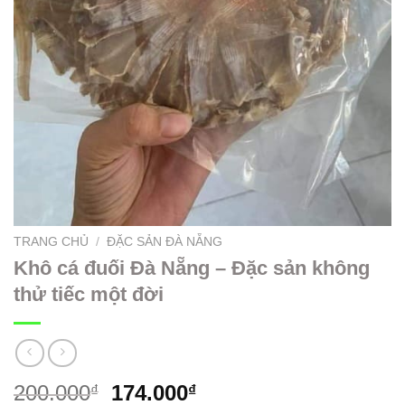
TRANG CHỦ
/
ĐẶC SẢN ĐÀ NẴNG
Khô cá đuối Đà Nẵng – Đặc sản không
thử tiếc một đời
200.000
174.000
₫
₫