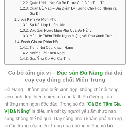
Quán LYN – Nơi Cá Bò Được Chế Biến Tinh Tế
Quán BÉ Mập – Địa Điểm Lý Tưởng Cho Họp Nhóm và
Gia Đình
Ăn Kèm và Món Phụ
Sự Kết Hợp Hoàn Hảo
Đặc Sản Nước Mắm Pha Của Đà Nẵng
Mùa Hè Thêm Phần Ngon Miệng với Rau Xanh Tươi
Đánh Giá và Phản Hồi
Tiếng Nói Của Khách Hàng
Những Lời Khen Ngợi
Góp Ý và Cơ Hội Cải Thiện
Cá bò tẩm gia vị –
Đặc sản Đà Nẵng
dai dai
cay cay đúng chất Miền Trung
Đà Nẵng – thành phố biển xinh đẹp, không chỉ nổi tiếng
với cảnh đẹp thiên nhiên mà còn là thiên đường của
những món ngon độc đáo. Trong số đó, “
Cá Bò Tẩm Gia
Vị Đà Nẵng
” là điều mà bất kỳ người yêu ẩm thực nào
cũng không thể bỏ qua. Hãy cùng nhau khám phá hương
vị đặc trưng của miền Trung qua những miếng
cá bò