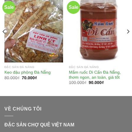
Sale
Sale
ĐẶC SẢN ĐÀ NẴNG
ĐẶC SẢN ĐÀ NẴNG
Mắm ruốc Dì Cẩn Đà Nẵng,
Kẹo đậu phộng Đà Nẵng
thơm ngon, an toàn, giá tốt
80.000
₫
70.000
₫
100.000
₫
90.000
₫
VỀ CHÚNG TÔI
ĐẶC SẢN CHỢ QUÊ VIỆT NAM