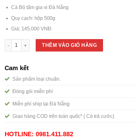
Cà Bò tẩm gia vị Đà Nẵng
Quy cạch: hộp 500g
Giá: 145.000 VNĐ
Cá bò tẩm gia vị Đà Nẵng, đặc sản không thử tiếc cả đời số lư
THÊM VÀO GIỎ HÀNG
Cam kết
Sản phẩm loại chuẩn.
Đóng gói miễn phí
Miễn phí ship tại Đà Nẵng
Giao hàng COD trên toàn quốc* ( Có trả cước)
HOTLINE: 0981.411.882