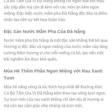
Cá Bò Tẩm Gia Vị Đà Nẵng không chỉ ngon mắt với màu
sắc hấp dẫn mà còn đi kèm với các món ăn kèm ngon
miệng. Đặc biệt, nước mắm pha Đà Nẵng độc đáo là điểm
nhấn tạo nên sự kết hợp hoàn hảo.
Đặc Sản Nước Mắm Pha Của Đà Nẵng
Nước mắm pha Đà Nẵng là một đặc sản không thể bỏ qua.
Hương vị độc đáo và ngon miệng của nước mắm này tăng
cường thêm hương vị cho mỗi miếng cá bò, tạo nên một
trải nghiệm ẩm thực khó quên.
Mùa Hè Thêm Phần Ngon Miệng với Rau Xanh
Tươi
Mùa hè nắng nóng là lúc thích hợp nhất để thưởng thức
Cá Bò Tẩm Gia Vị Đà Nẵng kèm theo rau sống tươi ngon.
Sự tươi mới của rau xanh không chỉ làm dịu đi hương vị
mà còn tạo cảm giác nhẹ nhàng và tươi mới.