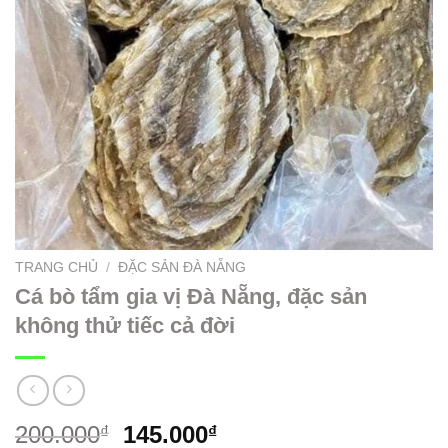
TRANG CHỦ
/
ĐẶC SẢN ĐÀ NẴNG
Cá bò tẩm gia vị Đà Nẵng, đặc sản
không thử tiếc cả đời
200.000
145.000
₫
₫