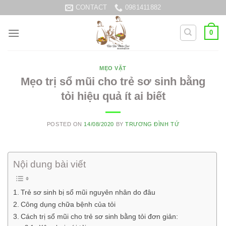
Skip
CONTACT
0981411882
to
content
0
MẸO VẶT
Mẹo trị sổ mũi cho trẻ sơ sinh bằng
tỏi hiệu quả ít ai biết
POSTED ON
14/08/2020
BY
TRƯƠNG ĐÌNH TỨ
Nội dung bài viết
Trẻ sơ sinh bị sổ mũi nguyên nhân do đâu
Công dụng chữa bệnh của tỏi
Cách trị sổ mũi cho trẻ sơ sinh bằng tỏi đơn giản: