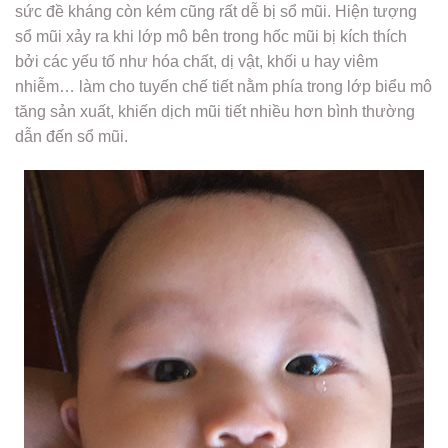
sức đề kháng còn kém cũng rất dễ bị sổ mũi. Hiện tượng
sổ mũi xảy ra khi lớp mô bên trong hốc mũi bị kích thích
bởi các yếu tố như hóa chất, dị vật, khối u hay viêm
nhiễm… làm cho tuyến chế tiết nằm phía trong lớp biểu mô
tăng sản xuất, khiến dịch mũi tiết nhiều hơn bình thường
dẫn đến sổ mũi.