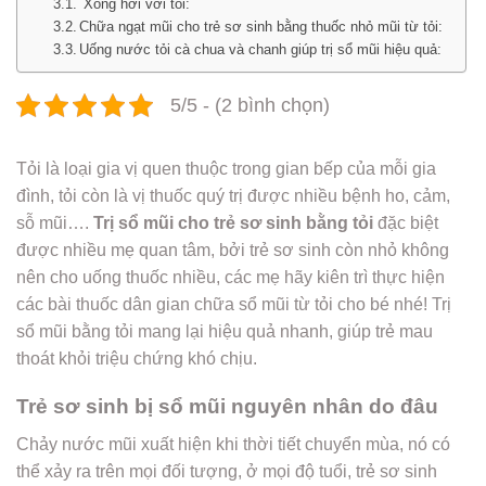
Xông hơi với tỏi:
Chữa ngạt mũi cho trẻ sơ sinh bằng thuốc nhỏ mũi từ tỏi:
Uống nước tỏi cà chua và chanh giúp trị sổ mũi hiệu quả:
5/5 - (2 bình chọn)
Tỏi là loại gia vị quen thuộc trong gian bếp của mỗi gia
đình, tỏi còn là vị thuốc quý trị được nhiều bệnh ho, cảm,
sỗ mũi….
Trị sổ mũi cho trẻ sơ sinh bằng tỏi
đặc biệt
được nhiều mẹ quan tâm, bởi trẻ sơ sinh còn nhỏ không
nên cho uống thuốc nhiều, các mẹ hãy kiên trì thực hiện
các bài thuốc dân gian chữa sổ mũi từ tỏi cho bé nhé! Trị
sổ mũi bằng tỏi mang lại hiệu quả nhanh, giúp trẻ mau
thoát khỏi triệu chứng khó chịu.
Trẻ sơ sinh bị sổ mũi nguyên nhân do đâu
Chảy nước mũi xuất hiện khi thời tiết chuyển mùa, nó có
thể xảy ra trên mọi đối tượng, ở mọi độ tuổi, trẻ sơ sinh