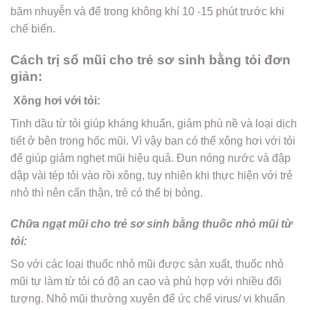
băm nhuyễn và để trong không khí 10 -15 phút trước khi
chế biến.
Cách trị sổ mũi cho trẻ sơ sinh bằng tỏi đơn
giản:
Xông hơi với tỏi:
Tinh dầu từ tỏi giúp kháng khuẩn, giảm phù nề và loại dịch
tiết ở bên trong hốc mũi. Vì vậy bạn có thể xông hơi với tỏi
để giúp giảm nghẹt mũi hiệu quả. Đun nóng nước và đập
dập vài tép tỏi vào rồi xông, tuy nhiên khi thực hiện với trẻ
nhỏ thì nên cẩn thận, trẻ có thể bị bỏng.
Chữa ngạt mũi cho trẻ sơ sinh bằng thuốc nhỏ mũi từ
tỏi:
So với các loại thuốc nhỏ mũi được sản xuất, thuốc nhỏ
mũi tự làm từ tỏi có độ an cao và phù hợp với nhiều đối
tượng. Nhỏ mũi thường xuyên để ức chế virus/ vi khuẩn