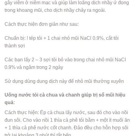
gây viêm ở niêm mạc và giúp làm loãng dịch nhầy ứ đọng
trong khoang mũi, cho dịch nhầy chảy ra ngoài.
Cách thực hiện đơn giản như sau:
Chuẩn bị: ! tép tỏi + 1 chai nhỏ mũi NaCl 0.9%, cắt tỏi
thành sợi
Các bạn lấy 2 – 3 sợi tỏi bỏ vào trong chai nhỏ mũi NaCl
0.9% và ngâm trong 2 ngày
Sử dụng dùng dung dịch này để nhỏ mũi thường xuyên
Uống nước tỏi cà chua và chanh giúp trị sổ mũi hiệu
quả:
Cách thực hiện: Ép cà chua lấy nước, sau đó cho vào nồi
đun sôi. Cho vào nồi 1 thìa cà phê tỏi bằm + một ít muối ăn
+ 1 thìa cà phê nước cốt chanh. Đảo đều cho hỗn hợp sôi
trở lại khoảng 3 phút thì tắt bếp.