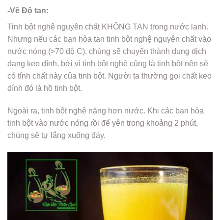
-Về Độ tan:
Tinh bột nghệ nguyên chất KHÔNG TAN trong nước lạnh.
Nhưng nếu các bạn hòa tan tinh bột nghệ nguyên chất vào
nước nóng (>70 độ C), chúng sẽ chuyển thành dung dịch
dạng keo dính, bởi vì tinh bột nghệ cũng là tinh bột nên sẽ
có tính chất này của tinh bột. Người ta thường gọi chất keo
dính đó là hồ tinh bột.
Ngoài ra, tinh bột nghệ nặng hơn nước. Khi các bạn hòa
tinh bột vào nước nóng rồi để yên trong khoảng 2 phút,
chúng sẽ tự lắng xuống đáy.