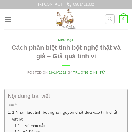
Skip
CONTACT
0981411882
to
content
0
MẸO VẶT
Cách phân biệt tinh bột nghệ thật và
giả – Giả quá tinh vi
POSTED ON
29/10/2019
BY
TRƯƠNG ĐÌNH TỨ
Nội dung bài viết
1.Nhận biết tinh bột nghệ nguyên chất dựa vào tính chất
vật lý:
– Về màu sắc:
-Về Độ tan: