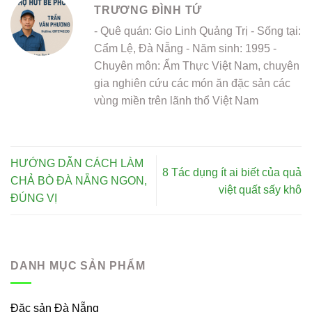
TRƯƠNG ĐÌNH TỨ
- Quê quán: Gio Linh Quảng Trị - Sống tại:
Cẩm Lệ, Đà Nẵng - Năm sinh: 1995 -
Chuyên môn: Ẩm Thực Việt Nam, chuyên
gia nghiên cứu các món ăn đặc sản các
vùng miền trên lãnh thổ Việt Nam
HƯỚNG DẪN CÁCH LÀM
8 Tác dụng ít ai biết của quả
CHẢ BÒ ĐÀ NẴNG NGON,
việt quất sấy khô
ĐÚNG VỊ
DANH MỤC SẢN PHẨM
Đặc sản Đà Nẵng