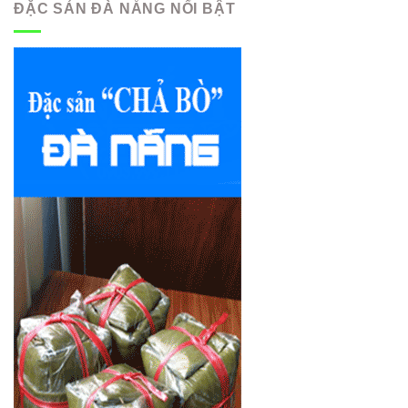
ĐẶC SẢN ĐÀ NẴNG NỔI BẬT