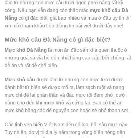
làm từ những con mực câu tươi ngon phơi nắng rất kỳ
công. Nếu bạn vẫn đang còn thắc mắc
mực khô câu Đà
Nẵng
có gì đặc biệt, giá bao nhiều và mua ở đâu uy tín thì
xin mời tham khảo tiếp thông tin bài viết dưới đây nhé!
Mức khô câu Đà Nẵng có gì đặc biệt?
Mực khô Đà Nẵng
là mon ăn đặc sản khá quen thuộc ở
những quá sá vỉa hè đến nhà hàng cao cấp, bởi chúng rất
dễ ăn và rất dễ chế biến.
Mực khô câu
được làm từ những con mực tươi được
đánh bắt từ biển sẽ được mổ ra, làm sạch ruột và nang
mực chỉ để lại phần thân và đầu mực rồi đem phới dưới
nắng cho đến khi
mực khô
và cứng lại. Bạn có thể ăn
mực khô bằng các để nguyên con hoặc sé nhỏ thành sợi.
Các tỉnh ven biển Việt Nam đều có loại hải sản mực này.
Tuy nhiên, do vị trí địa lý nằm trong vùng biển nóng nên