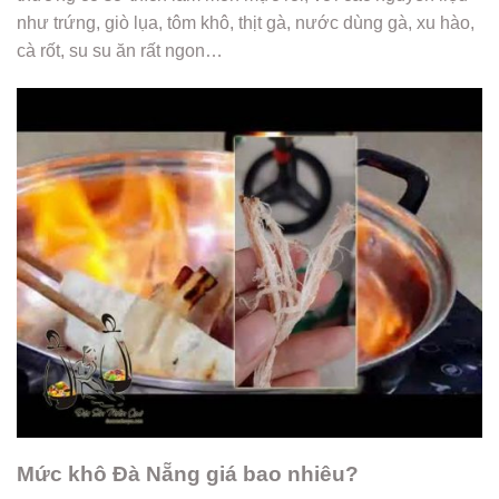
như trứng, giò lụa, tôm khô, thịt gà, nước dùng gà, xu hào,
cà rốt, su su ăn rất ngon…
Mức khô Đà Nẵng giá bao nhiêu?