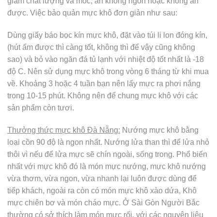
giảm chất lượng và mốc, ăn không ngon hoặc không ăn
được. Việc bảo quản mực khô đơn giản như sau:
Dùng giấy báo bọc kín mực khô, đặt vào túi li lon đóng kín,
(hút ẩm được thì càng tốt, không thì để vậy cũng không
sao) và bỏ vào ngăn đá tủ lạnh với nhiệt độ tốt nhất là -18
độ C. Nên sử dụng mực khô trong vòng 6 tháng từ khi mua
về. Khoảng 3 hoặc 4 tuần bạn nên lấy mực ra phơi nắng
trong 10-15 phút. Không nên để chung mực khô với các
sản phẩm còn tươi.
Thưởng thức mực khô Đà Nẵng:
Nướng mực khô bằng
loại cồn 90 độ là ngon nhất. Nướng lửa than thì để lửa nhỏ
thôi vì nếu để lửa mực sẽ chín ngoài, sống trong. Phổ biến
nhất với mực khô đó là món mực nướng, mực khô nướng
vừa thơm, vừa ngon, vừa nhanh lại luôn được dùng để
tiếp khách, ngoài ra còn có món mực khô xào dứa, Khô
mực chiên bơ và món cháo mực. Ở Sài Gòn Người Bắc
thường có sở thích làm món mực rối, với các nguyên liệu