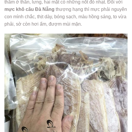
thâm ở thân, lưng, hai mặt có những nốt đỏ nhạt. Đối với
mực khô câu Đà Nẵng
thượng hạng thì mực phải nguyên
con mình chắc, thịt dày, bóng sạch, màu hồng sáng, to vừa
phải, sờ còn hơi ẩm, đượm mùi mặn.