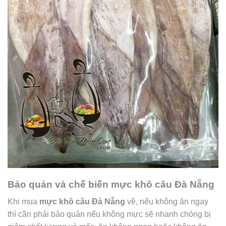
Bảo quản và chế biến mực khô câu Đà Nẵng
Khi mua
mực khô câu Đà Nẵng
về, nếu không ăn ngay
thì cần phải bảo quản nếu không mực sẽ nhanh chóng bị