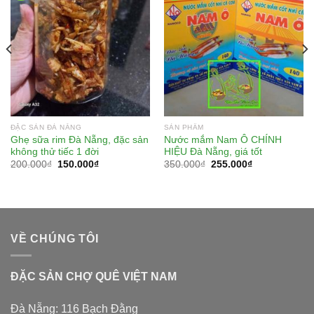
ĐẶC SẢN ĐÀ NẴNG
SẢN PHẨM
Ghẹ sữa rim Đà Nẵng, đặc sản
Nước mắm Nam Ô CHÍNH
không thử tiếc 1 đời
HIỆU Đà Nẵng, giá tốt
200.000
₫
150.000
₫
350.000
₫
255.000
₫
VỀ CHÚNG TÔI
ĐẶC SẢN CHỢ QUÊ VIỆT NAM
Đà Nẵng: 116 Bạch Đằng