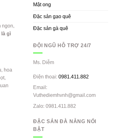
Mật ong
Đặc sản gạo quê
m ngon,
Đặc sản gà quê
là gì
ĐỘI NGŨ HỖ TRỢ 24/7
Ms. Diễm
u, hoa
Điện thoại:
0981.411.882
ọt,
quan
Email:
Vuthediemhvnh@gmail.com
Zalo: 0981.411.882
ĐẶC SẢN ĐÀ NẴNG NỔI
BẬT