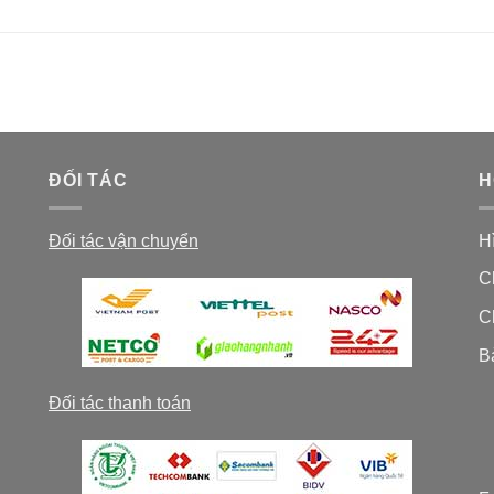
ĐỐI TÁC
H
Đối tác vận chuyển
H
C
C
B
Đối tác thanh toán