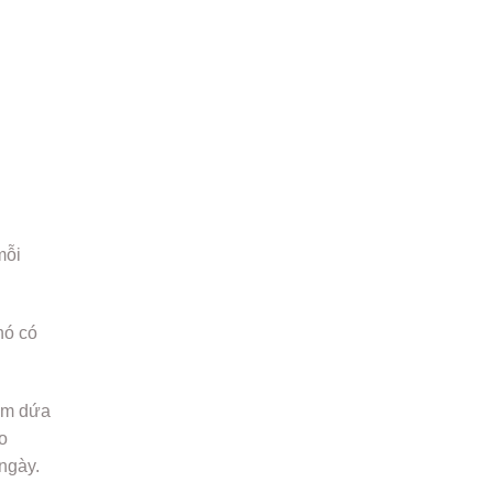
mỗi
nó có
sâm dứa
o
ngày.