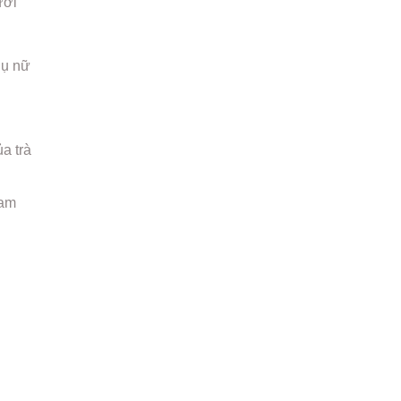
ưới
hụ nữ
a trà
ham