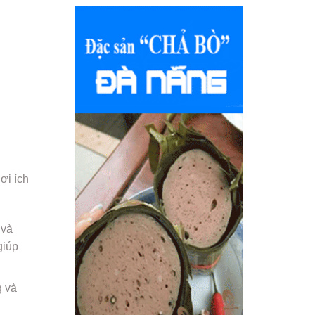
ợi ích
 và
giúp
g và
g