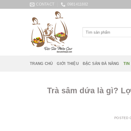
Skip
CONTACT
0981411882
to
content
Tìm
kiếm:
TRANG CHỦ
GIỚI THIỆU
ĐẶC SẢN ĐÀ NẴNG
TIN
Trà sâm dứa là gì? Lợ
POSTED