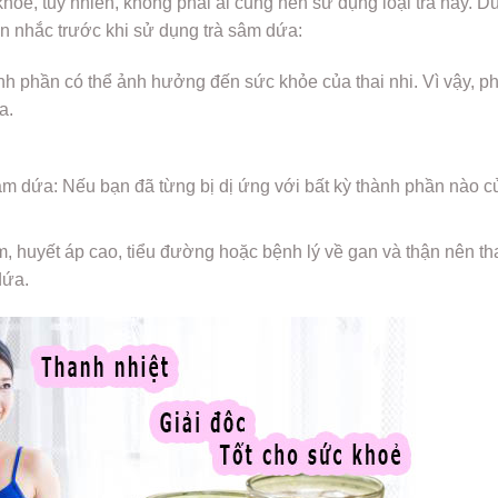
khỏe, tuy nhiên, không phải ai cũng nên sử dụng loại trà này. D
n nhắc trước khi sử dụng trà sâm dứa:
h phần có thể ảnh hưởng đến sức khỏe của thai nhi. Vì vậy, p
a.
âm dứa: Nếu bạn đã từng bị dị ứng với bất kỳ thành phần nào củ
m, huyết áp cao, tiểu đường hoặc bệnh lý về gan và thận nên t
dứa.