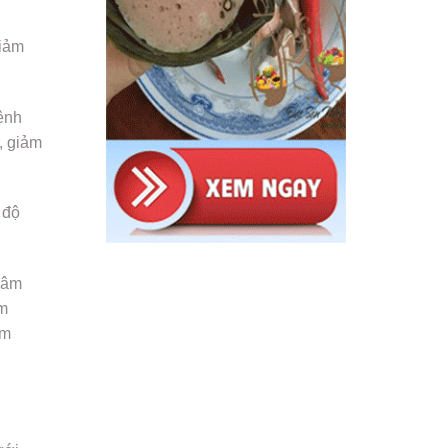
giảm
ệnh
, giảm
 độ
 sâm
ơm
ệm