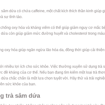
 sâm dứa có chứa caffeine, một chất kích thích thần kinh giúp 
à sự tỉnh táo.
t chống oxy hóa và kháng viêm có thể giúp giảm nguy cơ mắc b
âm dứa còn giúp giảm mức đường huyết và cholesterol trong máu
g oxy hóa giúp ngăn ngừa lão hóa da, đồng thời giúp cải thiện
 với nhiều lợi ích cho sức khỏe. Việc thường xuyên sử dụng trà
c đề kháng của cơ thể. Nếu bạn đang tìm kiếm một loại trà th
m dứa chắc chắn là một lựa chọn tuyệt vời. Hãy thử và trải nghi
rên sức khỏe của bạn.
g trà sâm dứa