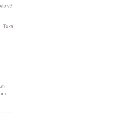
bảo vệ
Tuka
 Ẩm
Nam