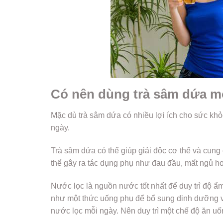
Có nên dùng trà sâm dứa m
Mặc dù trà sâm dứa có nhiều lợi ích cho sức khỏ
ngày.
Trà sâm dứa có thể giúp giải độc cơ thể và cun
thể gây ra tác dụng phụ như đau đầu, mất ngủ ho
Nước lọc là nguồn nước tốt nhất để duy trì độ ẩm
như một thức uống phụ để bổ sung dinh dưỡng v
nước lọc mỗi ngày. Nên duy trì một chế độ ăn u