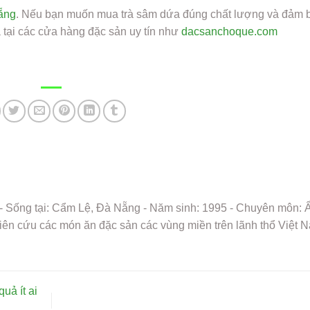
ẵng
. Nếu bạn muốn mua trà sâm dứa đúng chất lượng và đảm 
 tại các cửa hàng đặc sản uy tín như
dacsanchoque.com
 - Sống tại: Cẩm Lệ, Đà Nẵng - Năm sinh: 1995 - Chuyên môn:
iên cứu các món ăn đặc sản các vùng miền trên lãnh thổ Việt 
uả ít ai