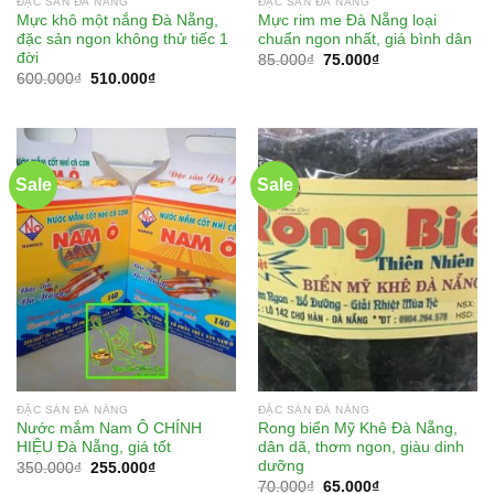
ĐẶC SẢN ĐÀ NẴNG
ĐẶC SẢN ĐÀ NẴNG
Mực khô một nắng Đà Nẵng,
Mực rim me Đà Nẵng loại
đặc sản ngon không thử tiếc 1
chuẩn ngon nhất, giá bình dân
đời
85.000
₫
75.000
₫
600.000
₫
510.000
₫
Sale
Sale
ĐẶC SẢN ĐÀ NẴNG
ĐẶC SẢN ĐÀ NẴNG
Nước mắm Nam Ô CHÍNH
Rong biển Mỹ Khê Đà Nẵng,
HIỆU Đà Nẵng, giá tốt
dân dã, thơm ngon, giàu dinh
dưỡng
350.000
₫
255.000
₫
70.000
₫
65.000
₫