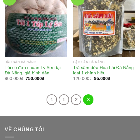
ĐẶC SẢN ĐÀ NẴNG
ĐẶC SẢN ĐÀ NẴNG
Tỏi cô đơn chuẩn Lý Sơn tại
Trà sâm dứa Hoa Lài Đà Nẵng
Đà Nẵng, giá bình dân
loại 1 chính hiệu
900.000
₫
750.000
₫
120.000
₫
95.000
₫
1
2
3
VỀ CHÚNG TÔI