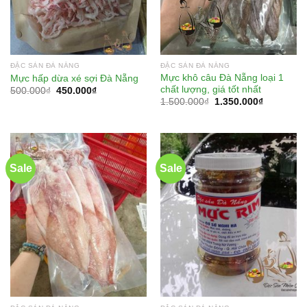
ĐẶC SẢN ĐÀ NẴNG
ĐẶC SẢN ĐÀ NẴNG
Mực khô câu Đà Nẵng loại 1
Mực hấp dừa xé sợi Đà Nẵng
chất lượng, giá tốt nhất
500.000
₫
450.000
₫
1.500.000
₫
1.350.000
₫
Sale
Sale