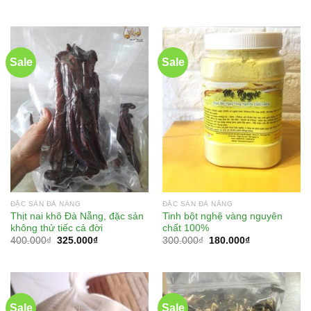
Sale
Sale
ĐẶC SẢN ĐÀ NẴNG
ĐẶC SẢN ĐÀ NẴNG
Thịt nai khô Đà Nẵng, đặc sản
Tinh bột nghệ vàng nguyên
không thử tiếc cả đời
chất 100%
400.000
₫
325.000
₫
300.000
₫
180.000
₫
Sale
Sale