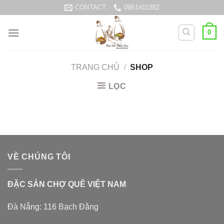
Skip
CONTACT
0981411882
to
content
0
TRANG CHỦ
/
SHOP
LỌC
VỀ CHÚNG TÔI
ĐẶC SẢN CHỢ QUÊ VIỆT NAM
Đà Nẵng: 116 Bạch Đằng