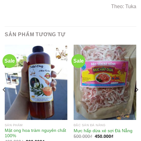
Theo: Tuka
SẢN PHẨM TƯƠNG TỰ
Sale
Sale
SẢN PHẨM
ĐẶC SẢN ĐÀ NẴNG
Mật ong hoa tràm nguyên chất
Mực hấp dừa xé sợi Đà Nẵng
100%
500.000
₫
450.000
₫