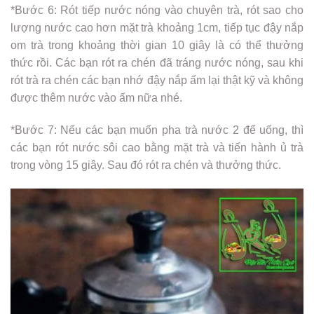
*Bước 6: Rót tiếp nước nóng vào chuyên trà, rót sao cho
lượng nước cao hơn mặt trà khoảng 1cm, tiếp tục đậy nắp
om trà trong khoảng thời gian 10 giây là có thể thưởng
thức rồi. Các bạn rót ra chén đã tráng nước nóng, sau khi
rót trà ra chén các bạn nhớ đậy nắp ấm lại thật kỹ và không
được thêm nước vào ấm nữa nhé.
*Bước 7: Nếu các bạn muốn pha trà nước 2 để uống, thì
các bạn rót nước sôi cao bằng mặt trà và tiến hành ủ trà
trong vòng 15 giây. Sau đó rót ra chén và thưởng thức.