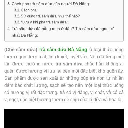
Cách pha trà sâm dứa của người Đà Nẵng:
Cách pha:
Sử dụng trà sâm dứa như thế nào?
*Lưu ý khi pha trà sâm dứa:
Trà sâm dứa đà nẵng mua ở đâu? Trà sâm dứa ngon, rẻ
nhất Đà Nẵng:
(Chè sâm dứa)
Trà sâm dứa Đà Nẵng
là loại thức uống
thơm ngon, tươi mát, tinh khiết, tuyệt vời. Nếu đã từng một
lần được thưởng nước
trà sâm dứa
chắc hẳn không ai
quên được hương vị lưu lại trên môi đặc biệt khó quên ấy.
Sản phẩm được sản xuất từ những búp trà non tự nhiên
đảm bảo chất lượng, sạch sẽ tạo nên một loại thức uống
có hương vị rất đặc trưng, trà có vị đắng, vị chát, và có cả
vị ngọt, đặc biệt hương thơm dễ chịu của lá dứa và hoa lài.