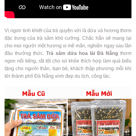
Vị ngon tinh khiết của trà quyện với là dứa và hương thơm
đặc trưng của trà sâm khó cưỡng. Chắc hẳn sẽ mang lại
cho mọi người một hương vị mê mẩn, nghiện ngay sau lần
đầu thưởng thức.
Trà sâm dứa hoa lài Đà Nẵng
thơm
ngon nổi tiếng, rất tốt cho sứ khỏe thích hợp làm quà biếu
tặng cho người thân, bạn bè, khách thập phương mỗi khi
tới thành phố Đà Nẵng xinh đẹp du lịch, công tác.