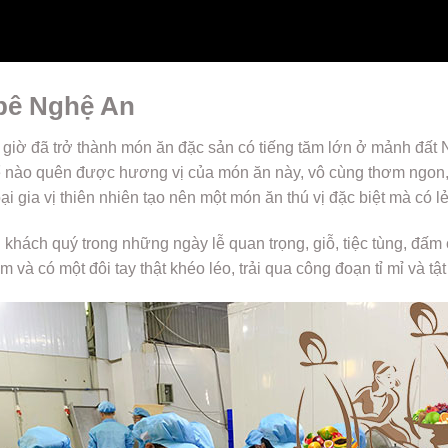
 bê Nghệ An
o giờ đã trở thành món ăn đặc sản có tiếng tăm lớn ở mảnh đấ
 nào quên được hương vị của món ăn này, vô cùng thơm ngon, 
 gia vị thiên nhiên tạo nên một món ăn thú vị đặc biệt mà có l
hách quý trong những ngày lễ quan trọng, giỗ, tiệc tùng, đấm
và có một đôi tay thật khéo léo, trải qua công đoạn tỉ mỉ và tật