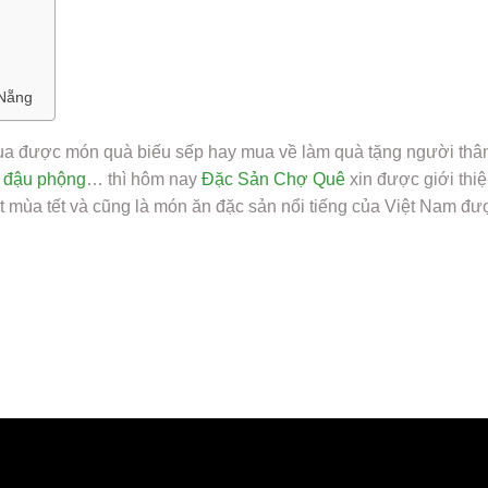
 Nẵng
mua được món quà biếu sếp hay mua về làm quà tặng người thâ
 đậu phộng
… thì hôm nay
Đặc Sản Chợ Quê
xin được giới th
mùa tết và cũng là món ăn đặc sản nổi tiếng của Việt Nam đượ