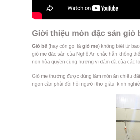
Giới thiệu món đặc sản giò
Giò bê
(hay còn gọi là
giò me
) không biết từ ba
giò me đặc sản của Nghệ An chắc hẵn không thể
non hòa quyền cùng hương vị đậm đà của các loại
Giò me thường được dùng làm món ăn chiêu đãi k
ngon cần phải đòi hỏi người thợ giàu kinh nghiệm 