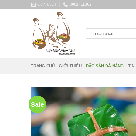
Skip
CONTACT
0981411882
to
content
Tìm
kiếm:
TRANG CHỦ
GIỚI THIỆU
ĐẶC SẢN ĐÀ NẴNG
TIN
Sale