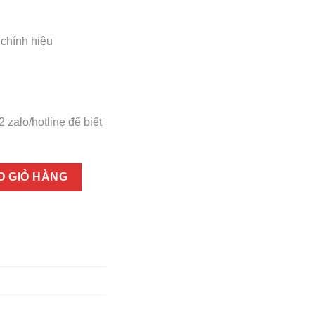
 chính hiệu
 zalo/hotline để biết
hiệu, thơm ngon, giá tốt số lượng
O GIỎ HÀNG