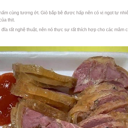
hấm cùng tương ớt. Giò bắp bê được hấp nên có vị ngọt tự nhiê
ủa thịt.
đĩa rất nghệ thuật, nên nó thực sự rất thích hợp cho các mâm cỗ