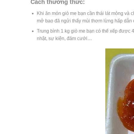
Cách thưởng thức:
Khi ăn món giò me bạn cần thái lát mỏng và c
mở bao đã ngửi thấy mùi thơm lừng hấp dẫn c
Trung bình 1 kg giò me bạn có thể xếp được 4 
nhật, sự kiện, đám cưới…