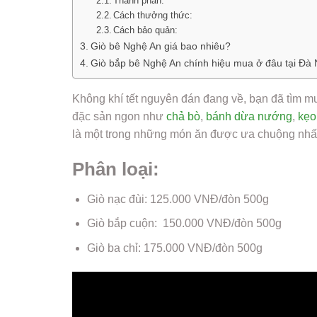
Thành phần:
Cách thưởng thức:
Cách bảo quản:
Giò bê Nghệ An giá bao nhiêu?
Giò bắp bê Nghệ An chính hiệu mua ở đâu tại Đà
Không khí tết nguyên đán đang về, bạn đã tìm 
đặc sản ngon như
chả bò
,
bánh dừa nướng
,
kẹo
là một trong những món ăn được ưa chuộng nhất 
Phân loại:
Giò nạc đùi: 125.000 VNĐ/đòn 500g
Giò bắp cuộn: 150.000 VNĐ/đòn 500g
Giò ba chỉ: 175.000 VNĐ/đòn 500g