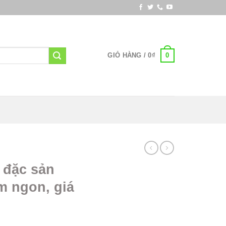
0
GIỎ HÀNG /
0
₫
 đặc sản
m ngon, giá