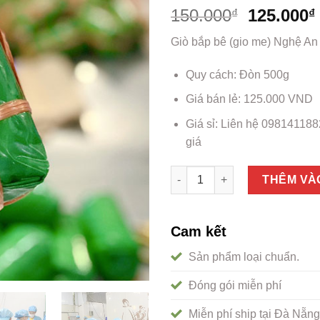
150.000
125.000
₫
₫
Giò bắp bê (gio me) Nghệ An
Quy cách: Đòn 500g
Giá bán lẻ: 125.000 VND
Giá sỉ: Liên hệ 0981411882
giá
Giò bê Nghệ An đặc sản chính 
THÊM VÀ
Cam kết
Sản phẩm loại chuẩn.
Đóng gói miễn phí
Miễn phí ship tại Đà Nẵng