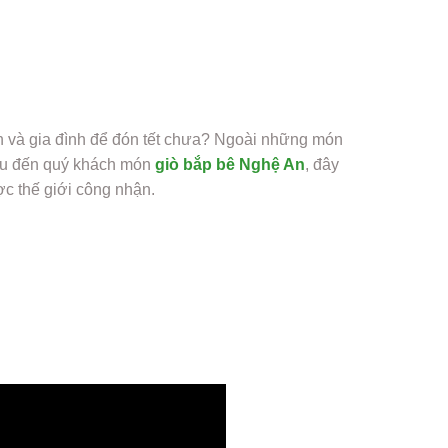
n và gia đình để đón tết chưa? Ngoài những món
iệu đến quý khách món
giò bắp bê Nghệ An
, đây
c thế giới công nhận.