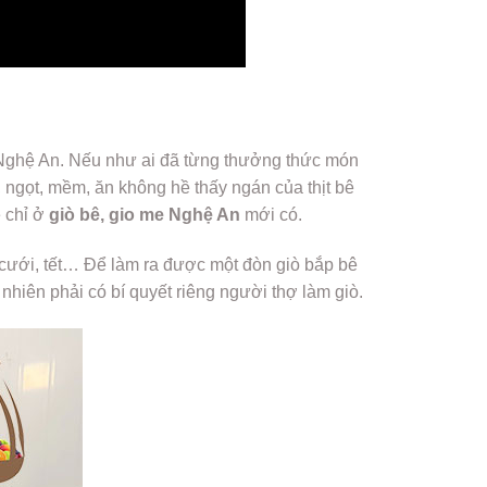
t Nghệ An. Nếu như ai đã từng thưởng thức món
ngọt, mềm, ăn không hề thấy ngán của thịt bê
ẻ chỉ ở
giò bê, gio me Nghệ An
mới có.
 cưới, tết… Để làm ra được một đòn giò bắp bê
 nhiên phải có bí quyết riêng người thợ làm giò.