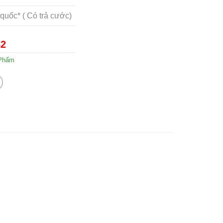
quốc* ( Có trả cước)
82
Phẩm