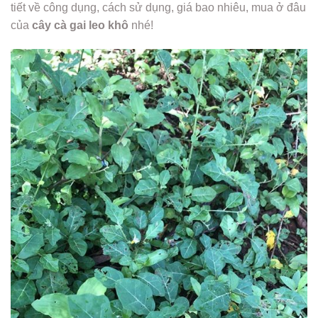
tiết về công dụng, cách sử dụng, giá bao nhiêu, mua ở đâu
của
cây cà gai leo khô
nhé!