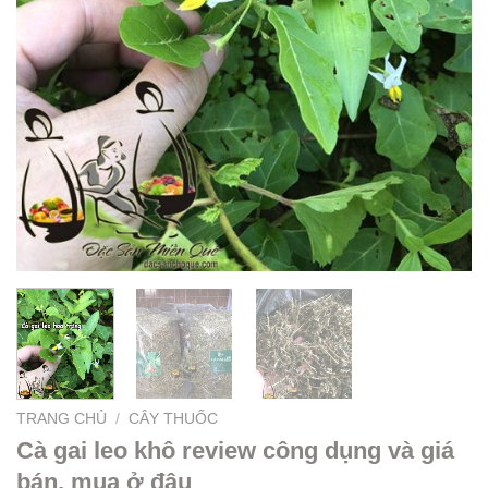
TRANG CHỦ
/
CÂY THUỐC
Cà gai leo khô review công dụng và giá
bán, mua ở đâu