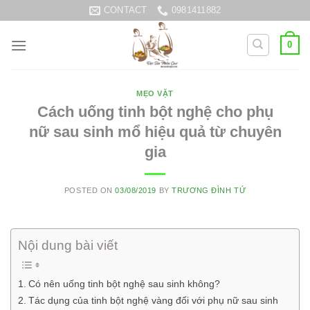
Skip
CONTACT
0981411882
to
content
0
MẸO VẶT
Cách uống tinh bột nghệ cho phụ
nữ sau sinh mổ hiệu quả từ chuyên
gia
POSTED ON
03/08/2019
BY
TRƯƠNG ĐÌNH TỨ
Nội dung bài viết
Có nên uống tinh bột nghệ sau sinh không?
Tác dụng của tinh bột nghệ vàng đối với phụ nữ sau sinh