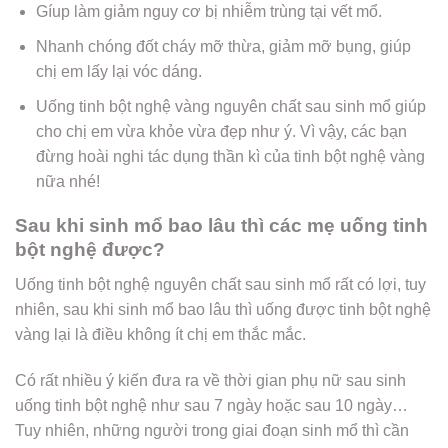
Gíup làm giảm nguy cơ bị nhiễm trùng tại vết mổ.
Nhanh chóng đốt cháy mỡ thừa, giảm mỡ bụng, giúp
chị em lấy lại vóc dáng.
Uống tinh bột nghệ vàng nguyên chất sau sinh mổ giúp
cho chị em vừa khỏe vừa đẹp như ý. Vì vậy, các bạn
đừng hoài nghi tác dụng thần kì của tinh bột nghệ vàng
nữa nhé!
Sau khi sinh mổ bao lâu thì các mẹ uống tinh
bột nghệ được?
Uống tinh bột nghệ nguyên chất sau sinh mổ rất có lợi, tuy
nhiên, sau khi sinh mổ bao lâu thì uống được tinh bột nghệ
vàng lại là điều không ít chị em thắc mắc.
Có rất nhiều ý kiến đưa ra về thời gian phụ nữ sau sinh
uống tinh bột nghệ như sau 7 ngày hoặc sau 10 ngày…
Tuy nhiên, những người trong giai đoạn sinh mổ thì cần