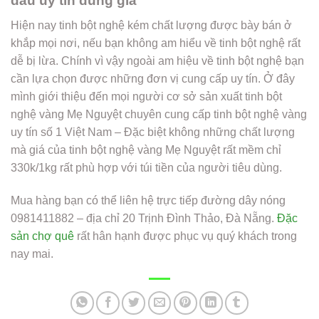
đâu uy tín đúng giá
Hiện nay tinh bột nghệ kém chất lượng được bày bán ở
khắp mọi nơi, nếu bạn không am hiểu về tinh bột nghệ rất
dễ bị lừa. Chính vì vậy ngoài am hiệu về tinh bột nghệ bạn
cần lựa chọn được những đơn vị cung cấp uy tín. Ở đây
mình giới thiệu đến mọi người cơ sở sản xuất tinh bột
nghệ vàng Mẹ Nguyệt chuyên cung cấp tinh bột nghệ vàng
uy tín số 1 Việt Nam – Đặc biệt không những chất lượng
mà giá của tinh bột nghệ vàng Mẹ Nguyệt rất mềm chỉ
330k/1kg rất phù hợp với túi tiền của người tiêu dùng.
Mua hàng bạn có thể liên hệ trực tiếp đường dây nóng
0981411882 – địa chỉ 20 Trịnh Đình Thảo, Đà Nẵng.
Đặc
sản chợ quê
rất hân hạnh được phục vụ quý khách trong
nay mai.