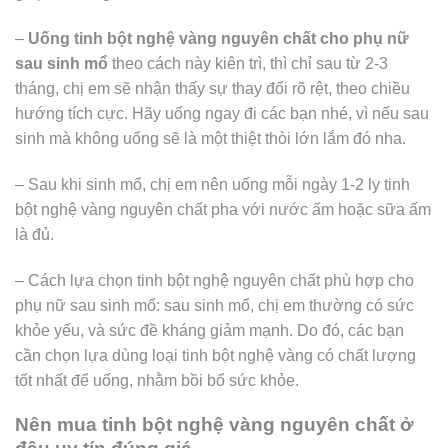
–
Uống tinh bột nghệ vàng nguyên chất cho phụ nữ
sau sinh mổ
theo cách này kiên trì, thì chỉ sau từ 2-3
tháng, chị em sẽ nhận thấy sự thay đổi rõ rệt, theo chiều
hướng tích cực. Hãy uống ngay đi các bạn nhé, vì nếu sau
sinh mà không uống sẽ là một thiệt thòi lớn lắm đó nha.
– Sau khi sinh mổ, chị em nên uống mỗi ngày 1-2 ly tinh
bột nghệ vàng nguyên chất pha với nước ấm hoặc sữa ấm
là đủ.
– Cách lựa chọn tinh bột nghệ nguyên chất phù hợp cho
phụ nữ sau sinh mổ: sau sinh mổ, chị em thường có sức
khỏe yếu, và sức đề kháng giảm mạnh. Do đó, các bạn
cần chọn lựa dùng loại tinh bột nghệ vàng có chất lượng
tốt nhất để uống, nhằm bồi bổ sức khỏe.
Nên mua tinh bột nghệ vàng nguyên chất ở