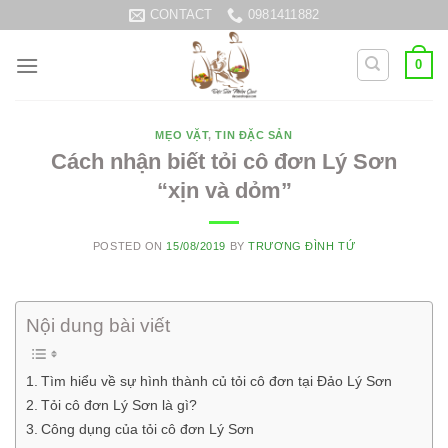
Skip
CONTACT
0981411882
to
content
0
MẸO VẶT
,
TIN ĐẶC SẢN
Cách nhận biết tỏi cô đơn Lý Sơn
“xịn và dỏm”
POSTED ON
15/08/2019
BY
TRƯƠNG ĐÌNH TỨ
Nội dung bài viết
Tìm hiểu về sự hình thành củ tỏi cô đơn tại Đảo Lý Sơn
Tỏi cô đơn Lý Sơn là gì?
Công dụng của tỏi cô đơn Lý Sơn