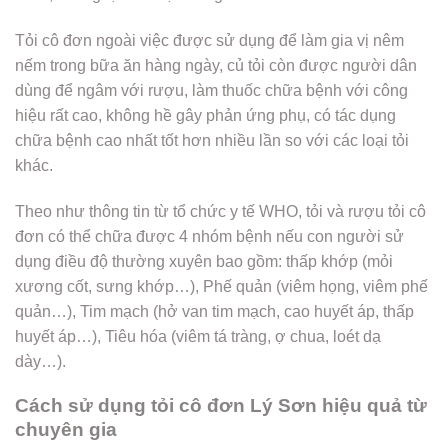
Tỏi cô đơn ngoài việc được sử dụng để làm gia vị nêm
nếm trong bữa ăn hàng ngày, củ tỏi còn được người dân
dùng để ngâm với rượu, làm thuốc chữa bệnh với công
hiệu rất cao, không hề gây phản ứng phụ, có tác dụng
chữa bệnh cao nhất tốt hơn nhiều lần so với các loại tỏi
khác.
Theo như thông tin từ tổ chức y tế WHO, tỏi và rượu tỏi cô
đơn có thể chữa được 4 nhóm bệnh nếu con người sử
dụng điều độ thường xuyên bao gồm: thấp khớp (mỏi
xương cốt, sưng khớp…), Phế quản (viêm họng, viêm phế
quản…), Tim mạch (hở van tim mạch, cao huyết áp, thấp
huyết áp…), Tiêu hóa (viêm tá tràng, ợ chua, loét dạ
dày…).
Cách sử dụng tỏi cô đơn Lý Sơn hiệu quả từ
chuyên gia