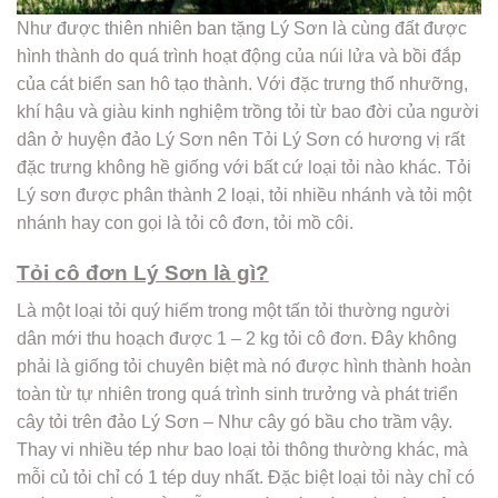
Như được thiên nhiên ban tặng Lý Sơn là cùng đất được
hình thành do quá trình hoạt động của núi lửa và bồi đắp
của cát biển san hô tạo thành. Với đặc trưng thổ nhưỡng,
khí hậu và giàu kinh nghiệm trồng tỏi từ bao đời của người
dân ở huyện đảo Lý Sơn nên Tỏi Lý Sơn có hương vị rất
đặc trưng không hề giống với bất cứ loại tỏi nào khác. Tỏi
Lý sơn được phân thành 2 loại, tỏi nhiều nhánh và tỏi một
nhánh hay con gọi là tỏi cô đơn, tỏi mồ côi.
Tỏi cô đơn Lý Sơn là gì?
Là một loại tỏi quý hiếm trong một tấn tỏi thường người
dân mới thu hoạch được 1 – 2 kg tỏi cô đơn. Đây không
phải là giống tỏi chuyên biệt mà nó được hình thành hoàn
toàn từ tự nhiên trong quá trình sinh trưởng và phát triển
cây tỏi trên đảo Lý Sơn – Như cây gó bầu cho trầm vậy.
Thay vi nhiều tép như bao loại tỏi thông thường khác, mà
mỗi củ tỏi chỉ có 1 tép duy nhất. Đặc biệt loại tỏi này chỉ có