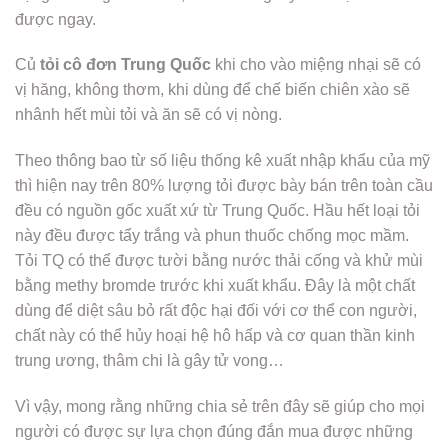
được ngay.
Củ
tỏi cô đơn Trung Quốc
khi cho vào miệng nhại sẽ có
vị hăng, không thơm, khi dùng để chế biến chiên xào sẽ
nhânh hết mùi tỏi và ăn sẽ có vị nòng.
Theo thông bao từ số liệu thống kê xuất nhập khẩu của mỹ
thì hiện nay trên 80% lượng tỏi được bày bán trên toàn cầu
đều có nguồn gốc xuất xứ từ Trung Quốc. Hầu hết loại tỏi
này đều được tẩy trắng và phun thuốc chống mọc mầm.
Tỏi TQ có thể được tười bằng nước thải cống và khử mùi
bằng methy bromde trước khi xuất khẩu. Đây là một chất
dùng để diệt sâu bỏ rất độc hại đối với cơ thể con người,
chất này có thể hủy hoại hệ hô hấp và cơ quan thần kinh
trung ương, thâm chi là gây tử vong…
Vì vậy, mong rằng những chia sẻ trên đây sẽ giúp cho mọi
người có được sự lựa chọn đúng đắn mua được những