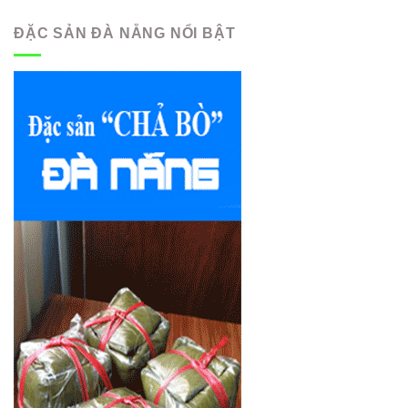
ĐẶC SẢN ĐÀ NẴNG NỔI BẬT