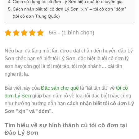
Cách sử dụng tỏi cô đơn Lý Sơn hiệu quả từ chuyên gia
Cách nhận biết tỏi cô đơn Lý Sơn “xịn” – tỏi cô đơn “dỏm”
(tỏi cô đơn Trung Quốc)
5/5 - (1 bình chọn)
Nếu bạn đã tầng một lần được đặt chân đến huyện đảo Lý
Sơn chắc bạn sẽ biết tỏi Lý Sơn, đặc biệt là tỏi cô đơn lý
sơn hay còn gọi là tỏi một tép, tỏi một nhánh… cái tên
nghe rất lạ.
Bài viết này của
Đặc sản chợ quê
là “tất tần tật” về
tỏi cô
đơn Lý Sơn
giúp bạn nắm rỏ về loại tỏi đặc biệt này, cũng
như hướng hướng dẫn bạn
cách nhận biết tỏi cô đơn Lý
Sơn “xịn” và “dỏm”.
Tìm hiểu về sự hình thành củ tỏi cô đơn tại
Đảo Lý Sơn