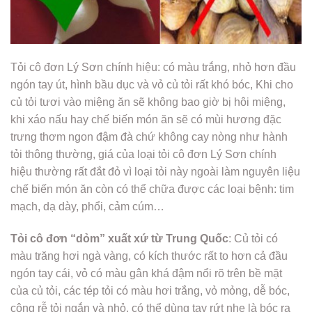
Tỏi cô đơn Lý Sơn chính hiệu: có màu trắng, nhỏ hơn đầu
ngón tay út, hình bầu dục và vỏ củ tỏi rất khó bóc, Khi cho
củ tỏi tươi vào miệng ăn sẽ không bao giờ bị hôi miệng,
khi xáo nấu hay chế biến món ăn sẽ có mùi hương đặc
trưng thơm ngon đậm đà chứ không cay nòng như hành
tỏi thông thường, giá của loại tỏi cô đơn Lý Sơn chính
hiệu thường rất đắt đỏ vì loại tỏi này ngoài làm nguyên liệu
chế biến món ăn còn có thể chữa được các loại bệnh: tim
mạch, dạ dày, phổi, cảm cúm…
Tỏi cô đơn “dỏm” xuất xứ từ Trung Quốc
: Củ tỏi có
màu trăng hơi ngà vàng, có kích thước rất to hơn cả đầu
ngón tay cái, vỏ có màu gân khá đậm nổi rõ trên bề mặt
của củ tỏi, các tép tỏi có màu hơi trắng, vỏ mỏng, dễ bóc,
cộng rễ tỏi ngắn và nhỏ, có thể dùng tay rứt nhẹ là bóc ra