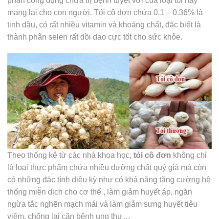
phẩn công dụng chữa trị bệnh tuyệt vời của loại tỏi này
mang lại cho con người. Tỏi cô đơn chứa 0.1 – 0.36% là
tinh dầu, có rất nhiều vitamin và khoáng chất, đặc biết là
thành phân selen rất dồi dao cực tốt cho sức khỏe.
Theo thống kê từ các nhà khoa học,
tỏi cô đơn
không chỉ
là loại thực phẩm chứa nhiều dưỡng chất quý giá mà còn
có những đặc tính diệu kỳ như có khả năng tăng cường hệ
thống miễn dịch cho cơ thể , làm giảm huyết áp, ngăn
ngừa tắc nghẽn mạch mái và làm giảm sưng huyết tiêu
viêm, chống lại căn bệnh ung thư…